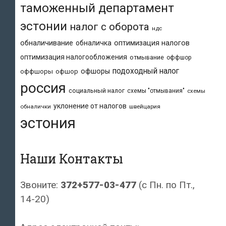
таможенный департамент
эстонии
налог с оборота
ндс
обналичивание
обналичка
оптимизация налогов
оптимизация налогообложения
отмывание
оффшор
подоходный налог
офшоры
оффшоры
офшор
россия
социальный налог
схемы "отмывания"
схемы
уклонение от налогов
обналички
швейцария
эстония
Наши Контакты
Звоните:
372+577-03-477
(с Пн. по Пт.,
14-20)