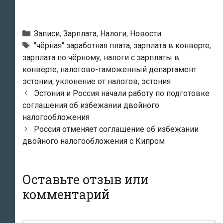
Рубрики
Записи
,
Зарплата
,
Налоги
,
Новости
Метки
"чёрная" заработная плата
,
зарплата в конверте
,
зарплата по чёрному
,
налоги с зарплаты в
конверте
,
налогово-таможенный департамент
эстонии
,
уклонение от налогов
,
эстония
Навигация
Эстония и Россия начали работу по подготовке
по
соглашения об избежании двойного
записям
налогообложения
Россия отменяет соглашение об избежании
двойного налогообложения с Кипром
Оставьте отзыв или
комментарий