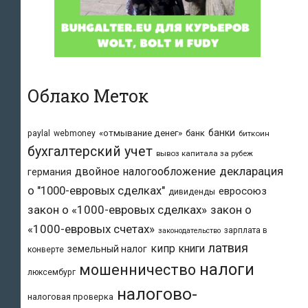
Облако Меток
банки
«отмывание денег»
банк
paylal
webmoney
биткоин
бухгалтерский учет
вывоз капитала за рубеж
двойное налогообложение
декларация
германия
о "1000-евровых сделках"
евросоюз
дивиденды
закон о «1000-евровых сделках»
закон о
«1000-евровых счетах»
зарплата в
законодательство
латвия
кипр
книги
земельный налог
конверте
налоги
мошенничество
люксембург
налогово-
налоговая проверка