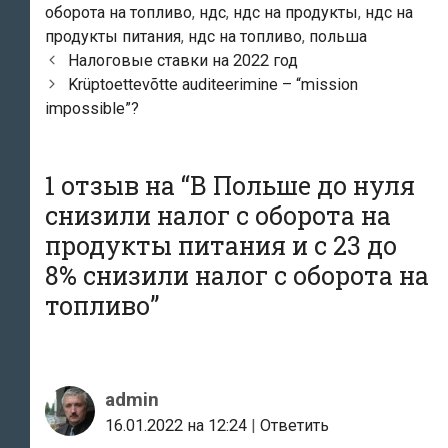
оборота на топливо
,
ндс
,
ндс на продукты
,
ндс на
продукты питания
,
ндс на топливо
,
польша
Навигация
Налоговые ставки на 2022 год
по
Krüptoettevõtte auditeerimine – “mission
записям
impossible”?
1 отзыв на “
В Польше до нуля
снизили налог с оборота на
продукты питания и с 23 до
8% снизили налог с оборота на
топливо
”
admin
16.01.2022 на 12:24
|
Ответить