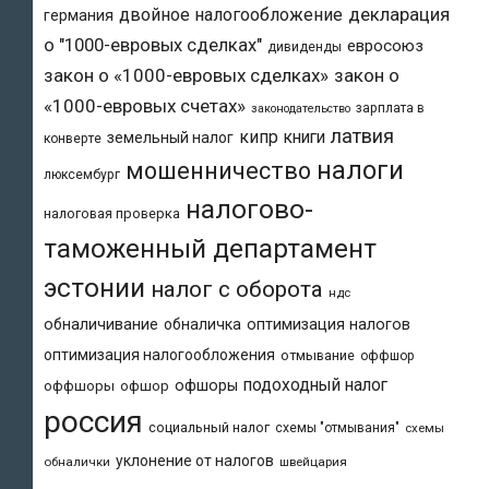
двойное налогообложение
декларация
германия
о "1000-евровых сделках"
евросоюз
дивиденды
закон о «1000-евровых сделках»
закон о
«1000-евровых счетах»
зарплата в
законодательство
латвия
кипр
книги
земельный налог
конверте
налоги
мошенничество
люксембург
налогово-
налоговая проверка
таможенный департамент
эстонии
налог с оборота
ндс
обналичивание
обналичка
оптимизация налогов
оптимизация налогообложения
отмывание
оффшор
подоходный налог
офшоры
оффшоры
офшор
россия
социальный налог
схемы "отмывания"
схемы
уклонение от налогов
обналички
швейцария