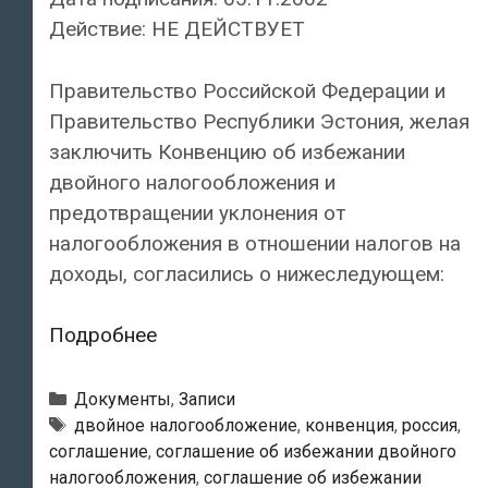
Действие: НЕ ДЕЙСТВУЕТ
Правительство Российской Федерации и
Правительство Республики Эстония, желая
заключить Конвенцию об избежании
двойного налогообложения и
предотвращении уклонения от
налогообложения в отношении налогов на
доходы, согласились о нижеследующем:
Конвенция
Подробнее
между
Правительством
Рубрики
Документы
,
Записи
Российской
Метки
двойное налогообложение
,
конвенция
,
россия
,
соглашение
,
соглашение об избежании двойного
Федерации
налогообложения
,
соглашение об избежании
и