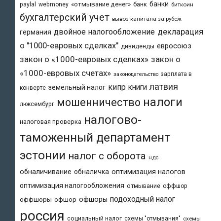
банки
«отмывание денег»
банк
paylal
webmoney
биткоин
бухгалтерский учет
вывоз капитала за рубеж
двойное налогообложение
декларация
германия
о "1000-евровых сделках"
евросоюз
дивиденды
закон о «1000-евровых сделках»
закон о
«1000-евровых счетах»
зарплата в
законодательство
латвия
кипр
книги
земельный налог
конверте
налоги
мошенничество
люксембург
налогово-
налоговая проверка
таможенный департамент
эстонии
налог с оборота
ндс
обналичивание
обналичка
оптимизация налогов
оптимизация налогообложения
отмывание
оффшор
подоходный налог
офшоры
оффшоры
офшор
россия
социальный налог
схемы "отмывания"
схемы