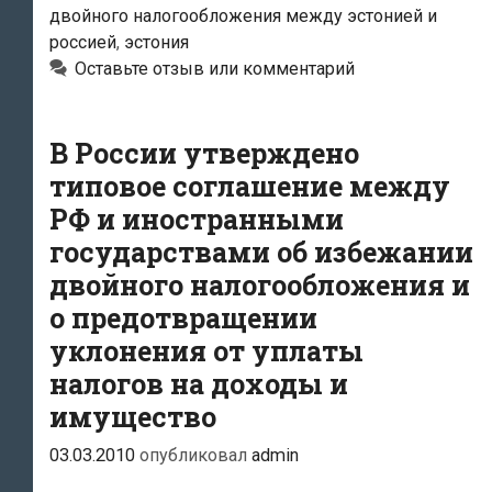
двойного налогообложения между эстонией и
Правительством
россией
,
эстония
Республики
Оставьте отзыв или комментарий
Эстония
об
В России утверждено
избежании
типовое соглашение между
двойного
РФ и иностранными
налогообложения
и
государствами об избежании
предотвращении
двойного налогообложения и
уклонения
о предотвращении
от
уклонения от уплаты
налогообложения
налогов на доходы и
в
имущество
отношении
03.03.2010
опубликовал
admin
налогов
на