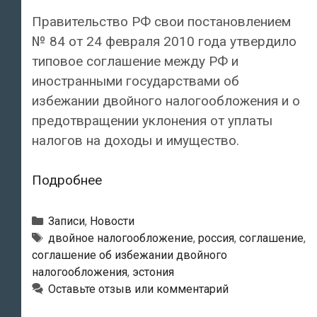
доходы
Правительство РФ свои постановлением
№ 84 от 24 февраля 2010 года утвердило
типовое соглашение между РФ и
иностранными государствами об
избежании двойного налогообложения и о
предотвращении уклонения от уплаты
налогов на доходы и имущество.
В
Подробнее
России
утверждено
Рубрики
Записи
,
Новости
типовое
Метки
двойное налогообложение
,
россия
,
соглашение
,
соглашение об избежании двойного
соглашение
налогообложения
,
эстония
между
Оставьте отзыв или комментарий
РФ