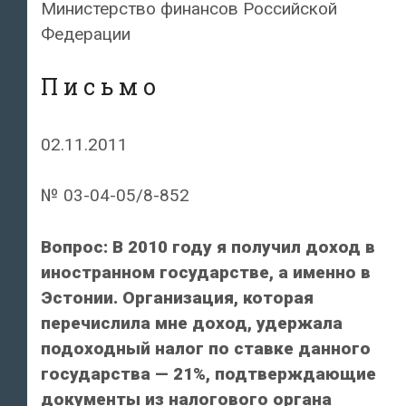
от
Министерство финансов Российской
уплаты
Федерации
налогов
в
П и с ь м о
отношении
налогов
02.11.2011
на
доходы,
№ 03-04-05/8-852
подписанное
в
Вопрос: В 2010 году я получил доход в
г.
иностранном государстве, а именно в
Минске
Эстонии. Организация, которая
21
перечислила мне доход, удержала
января
подоходный налог по ставке данного
1997
государства — 21%, подтверждающие
года
документы из налогового органа