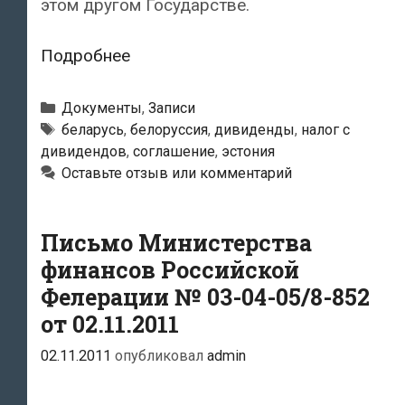
этом другом Государстве.
Соглашение
Подробнее
между
Республикой
Рубрики
Документы
,
Записи
Беларусь
Метки
беларусь
,
белоруссия
,
дивиденды
,
налог с
дивидендов
,
соглашение
,
эстония
и
Оставьте отзыв или комментарий
Эстонской
Республикой
об
Письмо Министерства
избежании
финансов Российской
двойного
Фелерации № 03-04-05/8-852
налогообложения
от 02.11.2011
и
02.11.2011
опубликовал
admin
предотвращении
уклонения