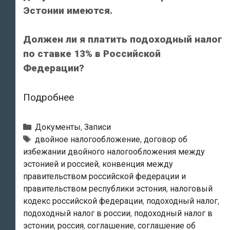
(налог
Эстонии имеются.
с
дивидендов)
Должен ли я платить подоходный налог
по ставке 13% в Российской
Федерации?
Письмо
Подробнее
Министерства
финансов
Рубрики
Документы
,
Записи
Российской
Метки
двойное налогообложение
,
договор об
избежании двойного налогообложения между
Фелерации
эстонией и россией
,
конвенция между
№
правительством российской федерации и
03-
правительством республики эстония
,
налоговый
04-
кодекс российской федерации
,
подоходный налог
,
05/8-
подоходный налог в россии
,
подоходный налог в
852
эстонии
,
россия
,
соглашение
,
соглашение об