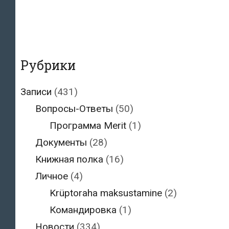
и
имущество
Рубрики
Записи
(431)
Вопросы-Ответы
(50)
Программа Merit
(1)
Документы
(28)
Книжная полка
(16)
Личное
(4)
Krüptoraha maksustamine
(2)
Командировка
(1)
Новости
(334)