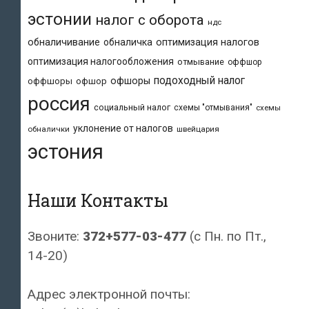
эстонии
налог с оборота
ндс
обналичивание
обналичка
оптимизация налогов
оптимизация налогообложения
отмывание
оффшор
подоходный налог
офшоры
оффшоры
офшор
россия
социальный налог
схемы "отмывания"
схемы
уклонение от налогов
обналички
швейцария
эстония
Наши Контакты
Звоните:
372+577-03-477
(с Пн. по Пт.,
14-20)
Адрес электронной почты: