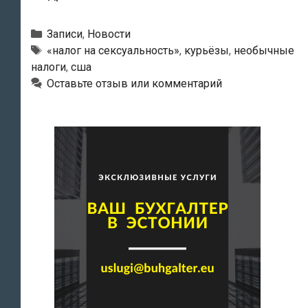
фирма
отказывается
Рубрики
Записи
,
Новости
платить
Метки
«налог на сексуальность»
,
курьёзы
,
необычные
налоги
,
сша
так
Оставьте отзыв или комментарий
называемый
налог
на
сексуальность