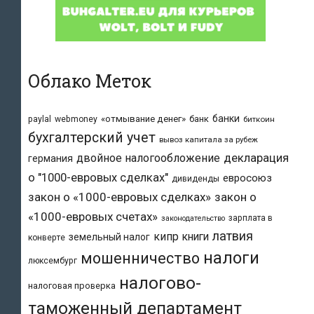
Облако Меток
банки
«отмывание денег»
банк
paylal
webmoney
биткоин
бухгалтерский учет
вывоз капитала за рубеж
двойное налогообложение
декларация
германия
о "1000-евровых сделках"
евросоюз
дивиденды
закон о «1000-евровых сделках»
закон о
«1000-евровых счетах»
зарплата в
законодательство
латвия
кипр
книги
земельный налог
конверте
налоги
мошенничество
люксембург
налогово-
налоговая проверка
таможенный департамент