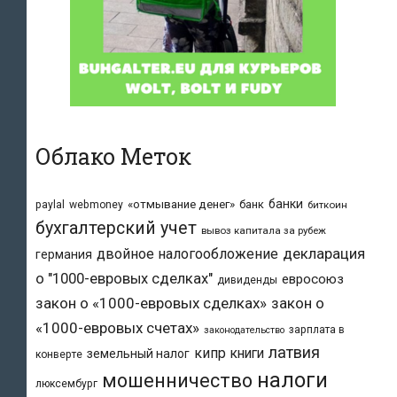
Облако Меток
банки
«отмывание денег»
банк
paylal
webmoney
биткоин
бухгалтерский учет
вывоз капитала за рубеж
двойное налогообложение
декларация
германия
о "1000-евровых сделках"
евросоюз
дивиденды
закон о «1000-евровых сделках»
закон о
«1000-евровых счетах»
зарплата в
законодательство
латвия
кипр
книги
земельный налог
конверте
налоги
мошенничество
люксембург