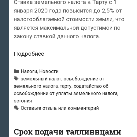
Ставка земельного налога в Тарту с 1
января 2020 года повысится до 2,5% от
налогооблагаемой стоимости земли, что
является максимальной допустимой по
закону ставкой данного налога.
С
Подробнее
нового
года
Рубрики
Налоги
,
Новости
земельный
Метки
земельный налог
,
освобождение от
земельного налога
,
тарту
,
ходатайство об
налог
освобождении от уплаты земельного налога
,
в
эстония
Тарту
Оставьте отзыв или комментарий
вырастет
до
Срок подачи таллиннцами
максимально