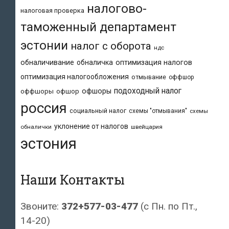
налогово-
налоговая проверка
таможенный департамент
эстонии
налог с оборота
ндс
обналичивание
обналичка
оптимизация налогов
оптимизация налогообложения
отмывание
оффшор
подоходный налог
офшоры
оффшоры
офшор
россия
социальный налог
схемы "отмывания"
схемы
уклонение от налогов
обналички
швейцария
эстония
Наши Контакты
Звоните:
372+577-03-477
(с Пн. по Пт.,
14-20)