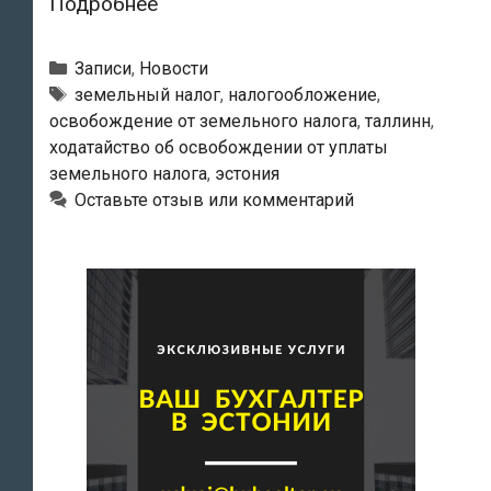
Срок
Подробнее
подачи
таллиннцами
Рубрики
Записи
,
Новости
ходатайств
Метки
земельный налог
,
налогообложение
,
освобождение от земельного налога
,
таллинн
,
об
ходатайство об освобождении от уплаты
освобождении
земельного налога
,
эстония
от
Оставьте отзыв или комментарий
земельного
налога
истекает
уже
через
неделю