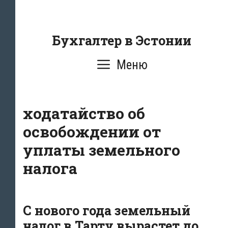
Перейти
к
содержанию
Бухгалтер в Эстонии
Меню
ходатайство об
освобождении от
уплаты земельного
налога
С нового года земельный
налог в Тарту вырастет до