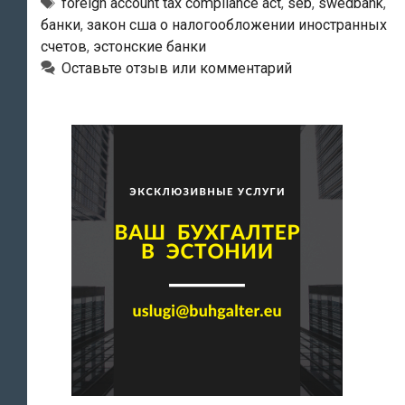
эстонских
Метки
foreign account tax compliance act
,
seb
,
swedbank
,
банки
,
закон сша о налогообложении иностранных
банков
счетов
,
эстонские банки
личные
Оставьте отзыв или комментарий
данные
их
клиентов