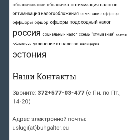
обналичивание
обналичка
оптимизация налогов
оптимизация налогообложения
отмывание
оффшор
подоходный налог
офшоры
оффшоры
офшор
россия
социальный налог
схемы "отмывания"
схемы
уклонение от налогов
обналички
швейцария
эстония
Наши Контакты
Звоните:
372+577-03-477
(с Пн. по Пт.,
14-20)
Адрес электронной почты:
uslugi(at)buhgalter.eu