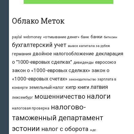
Облако Меток
банки
«отмывание денег»
банк
paylal
webmoney
биткоин
бухгалтерский учет
вывоз капитала за рубеж
двойное налогообложение
декларация
германия
о "1000-евровых сделках"
евросоюз
дивиденды
закон о «1000-евровых сделках»
закон о
«1000-евровых счетах»
зарплата в
законодательство
латвия
кипр
книги
земельный налог
конверте
налоги
мошенничество
люксембург
налогово-
налоговая проверка
таможенный департамент
эстонии
налог с оборота
ндс