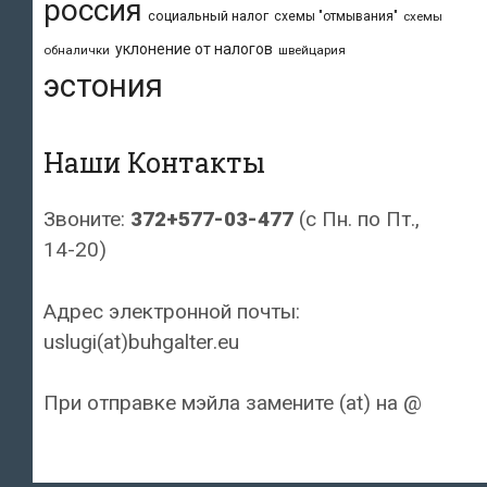
россия
социальный налог
схемы "отмывания"
схемы
уклонение от налогов
обналички
швейцария
эстония
Наши Контакты
Звоните:
372+577-03-477
(с Пн. по Пт.,
14-20)
Адрес электронной почты:
uslugi(at)buhgalter.eu
При отправке мэйла замените (at) на @