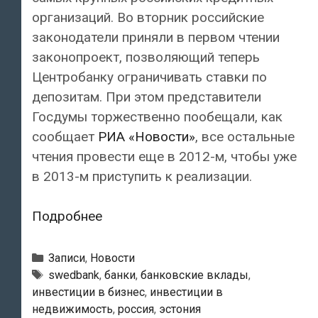
организаций. Во вторник российские
законодатели приняли в первом чтении
законопроект, позволяющий теперь
Центробанку ограничивать ставки по
депозитам. При этом представители
Госдумы торжественно пообещали, как
сообщает
РИА «Новости»
, все остальные
чтения провести еще в 2012-м, чтобы уже
в 2013-м приступить к реализации.
Российский
Подробнее
Центробанк
будет
Рубрики
Записи
,
Новости
ограничивать
Метки
swedbank
,
банки
,
банковские вклады
,
инвестиции в бизнес
,
инвестиции в
доходность
недвижимость
,
россия
,
эстония
банковских