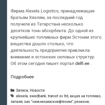
Фирма Alexela Logistics, принадлежащая
братьям Хяэлям, за последний год
получила из Татарстана несколько
десятков тонн абсорбента. До одной из
крупнейших топливных фирм Эстонии этого
вещества дошло столько, что
деятельность предприятия привлекла
внимание и эстонских силовых структур.
Об этом сегодня пишет портал
delfi.ee
.
В
Подробнее
Эстонию
под
Рубрики
Записи
,
Новости
видом
Метки
alexela
,
swedbank
,
transit sv ltd
,
акциз на топливо
,
латвия
,
оао "нижнекамскнефтехим"
,
резекне
,
абсорбента