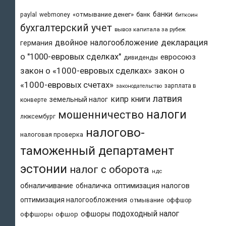
банки
«отмывание денег»
банк
paylal
webmoney
биткоин
бухгалтерский учет
вывоз капитала за рубеж
двойное налогообложение
декларация
германия
о "1000-евровых сделках"
евросоюз
дивиденды
закон о «1000-евровых сделках»
закон о
«1000-евровых счетах»
зарплата в
законодательство
латвия
кипр
книги
земельный налог
конверте
налоги
мошенничество
люксембург
налогово-
налоговая проверка
таможенный департамент
эстонии
налог с оборота
ндс
обналичивание
обналичка
оптимизация налогов
оптимизация налогообложения
отмывание
оффшор
подоходный налог
офшоры
оффшоры
офшор