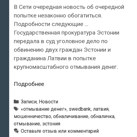
В Сети очередная новость об очередной
попытке незаконно обогатиться.
Подробности следующие …
Государственная прокуратура Эстонии
передала в суд уголовное дело по
обвинению двух граждан Эстонии и
гражданина Латвии в попытке
крупномасштабного отмывания денег.
Граждан
Подробнее
Эстонии
и
Рубрики
Записи
,
Новости
Латвии
Метки
«отмывание денег»
,
swedbank
,
латвия
,
мошенничество
,
обналичивание
,
обналичка
,
обвиняют
отмывание
,
эстония
в
Оставьте отзыв или комментарий
отмывании