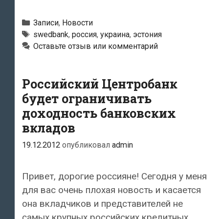
уходит
из
Рубрики
Записи
,
Новости
России
Метки
swedbank
,
россия
,
украина
,
эстония
Оставьте отзыв или комментарий
и
Украины
Российский Центробанк
будет ограничивать
доходность банковских
вкладов
19.12.2012
опубликовал
admin
Привет, дорогие россияне! Сегодня у меня
для вас очень плохая новость и касается
она вкладчиков и представителей не
самых крупных российских кредитных