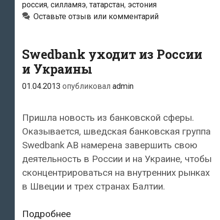
россия
,
силламяэ
,
татарстан
,
эстония
ввозили
Оставьте отзыв или комментарий
тысячи
тонн
топлива
Swedbank уходит из России
без
и Украины
уплаты
01.04.2013
опубликовал
admin
акциза?
Пришла новость из банковской сферы.
Оказывается, шведская банковская группа
Swedbank AB намерена завершить свою
деятельность в России и на Украине, чтобы
сконцентрироваться на внутренних рынках
в Швеции и трех странах Балтии.
Swedbank
Подробнее