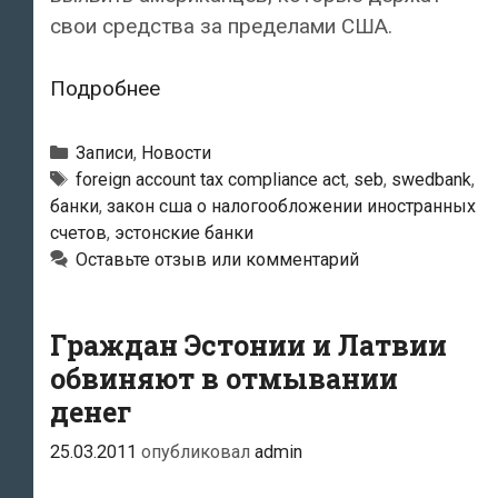
свои средства за пределами США.
США
Подробнее
требуют
у
Рубрики
Записи
,
Новости
эстонских
Метки
foreign account tax compliance act
,
seb
,
swedbank
,
банки
,
закон сша о налогообложении иностранных
банков
счетов
,
эстонские банки
личные
Оставьте отзыв или комментарий
данные
их
клиентов
Граждан Эстонии и Латвии
обвиняют в отмывании
денег
25.03.2011
опубликовал
admin