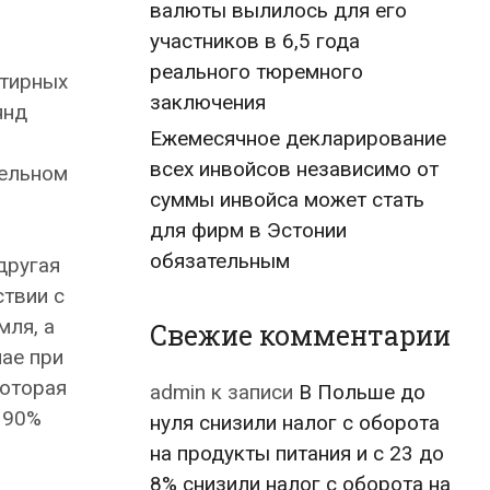
валюты вылилось для его
участников в 6,5 года
реального тюремного
ртирных
заключения
янд
Ежемесячное декларирование
всех инвойсов независимо от
мельном
суммы инвойса может стать
для фирм в Эстонии
обязательным
другая
ствии с
мля, а
Свежие комментарии
чае при
которая
admin
к записи
В Польше до
о 90%
нуля снизили налог с оборота
на продукты питания и с 23 до
8% снизили налог с оборота на