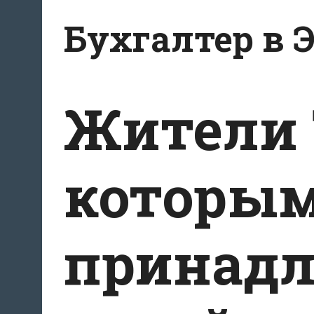
Перейти
Бухгалтер в 
к
содержанию
Жители 
которы
принадл