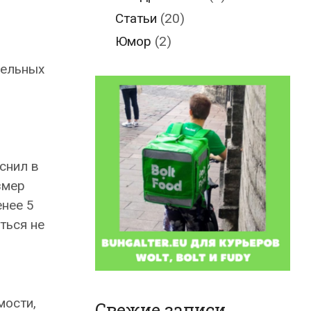
Статьи
(20)
Юмор
(2)
мельных
снил в
змер
енее 5
ться не
мости,
Свежие записи