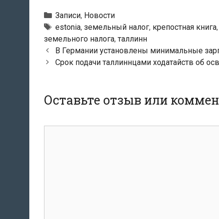
Рубрики
Записи
,
Новости
Метки
estonia
,
земельный налог
,
крепостная книга
земельного налога
,
таллинн
Навигация
В Германии установлены минимальные зар
по
Срок подачи таллиннцами ходатайств об ос
записям
Оставьте отзыв или комме
комментарий