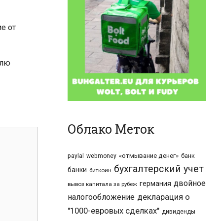
е от
елю
Облако Меток
«отмывание денег»
банк
paylal
webmoney
бухгалтерский учет
банки
биткоин
двойное
германия
вывоз капитала за рубеж
налогообложение
декларация о
"1000-евровых сделках"
дивиденды