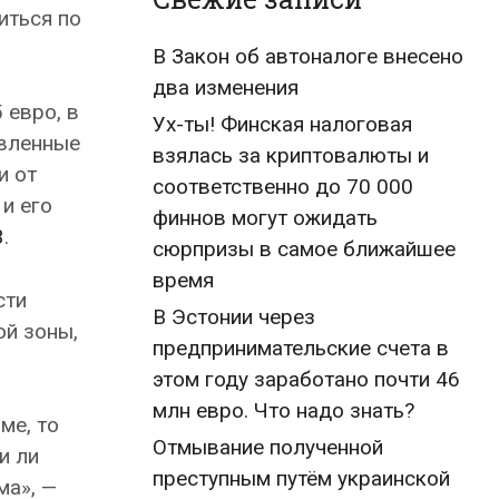
иться по
В Закон об автоналоге внесено
два изменения
 евро, в
Ух-ты! Финская налоговая
овленные
взялась за криптовалюты и
и от
соответственно до 70 000
и его
финнов могут ожидать
3
.
сюрпризы в самое ближайшее
время
сти
В Эстонии через
ой зоны,
предпринимательские счета в
этом году заработано почти 46
млн евро. Что надо знать?
ме, то
Отмывание полученной
и ли
преступным путём украинской
ма», —