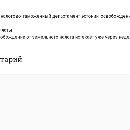
,
налогово-таможенный департамент эстонии
,
освобождени
платы
вобождении от земельного налога истекает уже через нед
нтарий