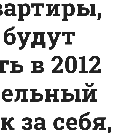
вартиры,
будут
ь в 2012
мельный
к за себя,