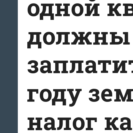
одной к
должны 
заплатит
году зе
налог ка