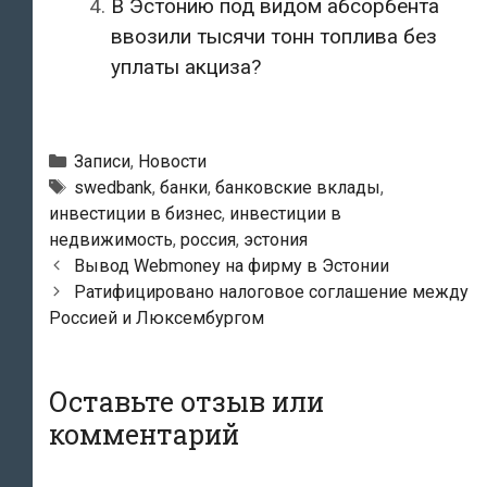
В Эстонию под видом абсорбента
ввозили тысячи тонн топлива без
уплаты акциза?
Рубрики
Записи
,
Новости
Метки
swedbank
,
банки
,
банковские вклады
,
инвестиции в бизнес
,
инвестиции в
недвижимость
,
россия
,
эстония
Навигация
Вывод Webmoney на фирму в Эстонии
по
Ратифицировано налоговое соглашение между
записям
Россией и Люксембургом
Оставьте отзыв или
комментарий