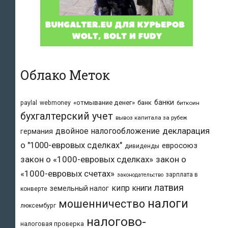
Облако Меток
банки
«отмывание денег»
банк
paylal
webmoney
биткоин
бухгалтерский учет
вывоз капитала за рубеж
двойное налогообложение
декларация
германия
о "1000-евровых сделках"
евросоюз
дивиденды
закон о «1000-евровых сделках»
закон о
«1000-евровых счетах»
зарплата в
законодательство
латвия
кипр
книги
земельный налог
конверте
налоги
мошенничество
люксембург
налогово-
налоговая проверка