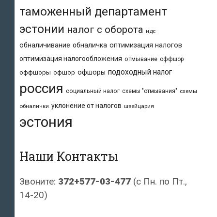
таможенный департамент
эстонии
налог с оборота
ндс
обналичивание
обналичка
оптимизация налогов
оптимизация налогообложения
отмывание
оффшор
подоходный налог
офшоры
оффшоры
офшор
россия
социальный налог
схемы "отмывания"
схемы
уклонение от налогов
обналички
швейцария
эстония
Наши Контакты
Звоните:
372+577-03-477
(с Пн. по Пт.,
14-20)