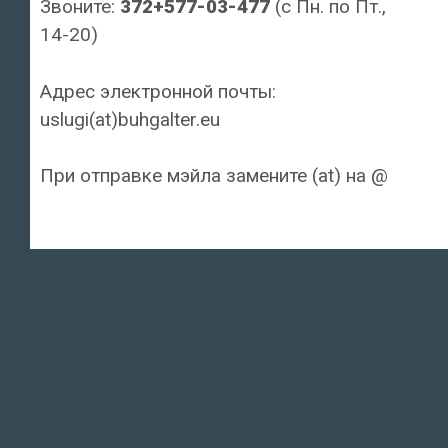
Звоните:
372+577-03-477
(с Пн. по Пт.,
14-20)
Адрес электронной почты:
uslugi(at)buhgalter.eu
При отправке мэйла замените (at) на @