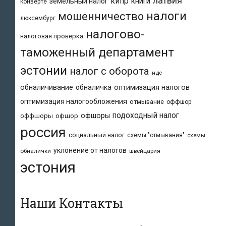
латвия
кипр
книги
земельный налог
конверте
налоги
мошенничество
люксембург
налогово-
налоговая проверка
таможенный департамент
эстонии
налог с оборота
ндс
обналичивание
обналичка
оптимизация налогов
оптимизация налогообложения
отмывание
оффшор
подоходный налог
офшоры
оффшоры
офшор
россия
социальный налог
схемы "отмывания"
схемы
уклонение от налогов
обналички
швейцария
эстония
Наши Контакты