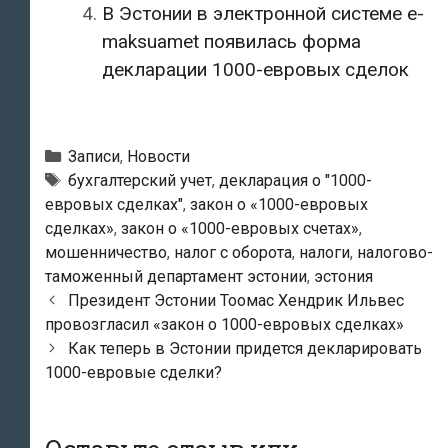
В Эстонии в электронной системе е-
maksuamet появилась форма
декларации 1000-евровых сделок
Рубрики
Записи
,
Новости
Метки
бухгалтерский учет
,
декларация о "1000-
евровых сделках"
,
закон о «1000-евровых
сделках»
,
закон о «1000-евровых счетах»
,
мошенничество
,
налог с оборота
,
налоги
,
налогово-
таможенный департамент эстонии
,
эстония
Навигация
Президент Эстонии Тоомас Хендрик Ильвес
по
провозгласил «закон о 1000-евровых сделках»
записям
Как теперь в Эстонии придется декларировать
1000-евровые сделки?