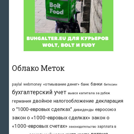
Облако Меток
банки
«отмывание денег»
банк
paylal
webmoney
биткоин
бухгалтерский учет
вывоз капитала за рубеж
двойное налогообложение
декларация
германия
о "1000-евровых сделках"
евросоюз
дивиденды
закон о «1000-евровых сделках»
закон о
«1000-евровых счетах»
зарплата в
законодательство