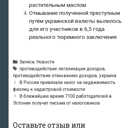
растительным маслом
Отмывание полученной преступным
путём украинской валюты вылилось
для его участников в 6,5 года
реального тюремного заключения
Рубрики
Записи
,
Новости
Метки
противодействие легализации доходов
,
противодействие отмыванию доходов
,
украина
Навигация
В России привязали налог на недвижимость
по
физлиц к кадастровой стоимости
записям
В ближайшее время 7100 работодателей в
Эстонии получат письма от налоговиков
Оставьте отзыв или