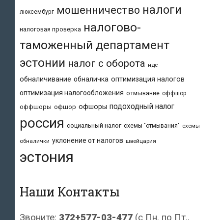
налоги
мошенничество
люксембург
налогово-
налоговая проверка
таможенный департамент
эстонии
налог с оборота
ндс
обналичивание
обналичка
оптимизация налогов
оптимизация налогообложения
отмывание
оффшор
подоходный налог
офшоры
оффшоры
офшор
россия
социальный налог
схемы "отмывания"
схемы
уклонение от налогов
обналички
швейцария
эстония
Наши Контакты
Звоните:
372+577-03-477
(с Пн. по Пт.,