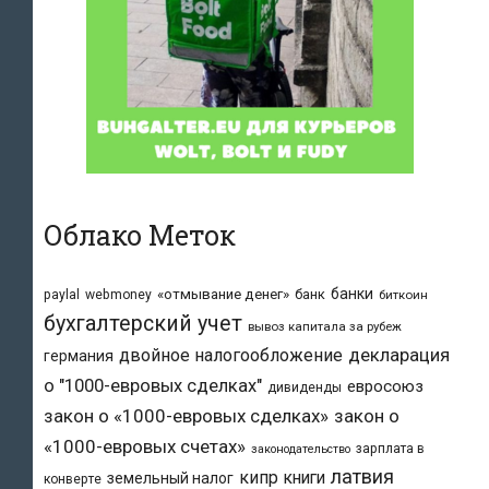
Облако Меток
банки
«отмывание денег»
банк
paylal
webmoney
биткоин
бухгалтерский учет
вывоз капитала за рубеж
двойное налогообложение
декларация
германия
о "1000-евровых сделках"
евросоюз
дивиденды
закон о «1000-евровых сделках»
закон о
«1000-евровых счетах»
зарплата в
законодательство
латвия
кипр
книги
земельный налог
конверте