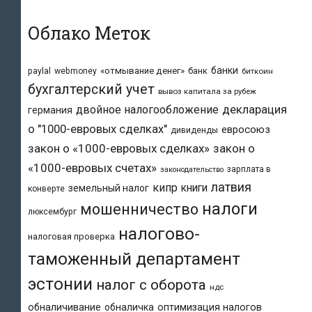
Облако Меток
банки
«отмывание денег»
банк
paylal
webmoney
биткоин
бухгалтерский учет
вывоз капитала за рубеж
двойное налогообложение
декларация
германия
о "1000-евровых сделках"
евросоюз
дивиденды
закон о «1000-евровых сделках»
закон о
«1000-евровых счетах»
зарплата в
законодательство
латвия
кипр
книги
земельный налог
конверте
налоги
мошенничество
люксембург
налогово-
налоговая проверка
таможенный департамент
эстонии
налог с оборота
ндс
обналичивание
обналичка
оптимизация налогов