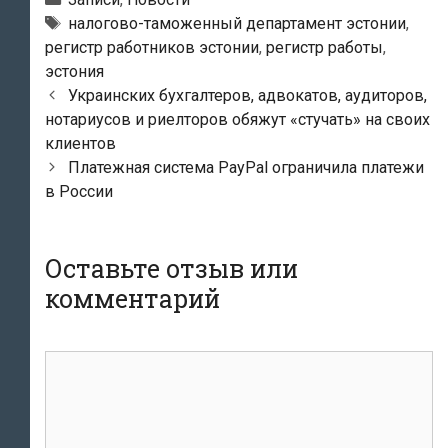
Метки
налогово-таможенный департамент эстонии
,
регистр работников эстонии
,
регистр работы
,
эстония
Навигация
Украинских бухгалтеров, адвокатов, аудиторов,
по
нотариусов и риелторов обяжут «стучать» на своих
записям
клиентов
Платежная система PayPal ограничила платежи
в России
Оставьте отзыв или
комментарий
комментарий