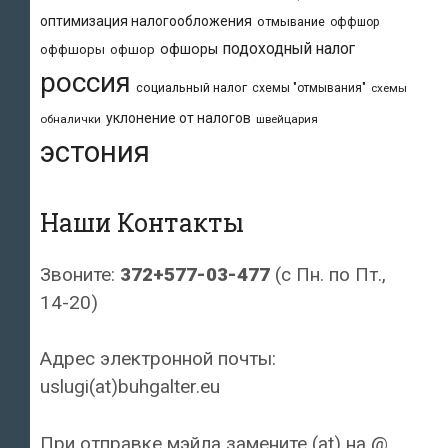
оптимизация налогообложения
отмывание
оффшор
подоходный налог
офшоры
оффшоры
офшор
россия
социальный налог
схемы "отмывания"
схемы
уклонение от налогов
обналички
швейцария
эстония
Наши Контакты
Звоните:
372+577-03-477
(с Пн. по Пт.,
14-20)
Адрес электронной почты:
uslugi(at)buhgalter.eu
При отправке мэйла замените (at) на @