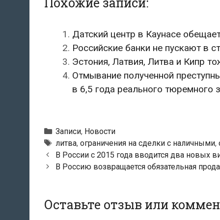
Похожие записи:
Датский центр в Каунасе обещает
Российские банки не пускают в с
Эстония, Латвия, Литва и Кипр т
Отмывание полученной преступны
в 6,5 года реального тюремного 
Рубрики
Записи
,
Новости
Метки
литва
,
ограничения на сделки с наличными
,
Навигация
В России с 2015 года вводится два новых в
по
В Россию возвращается обязательная прод
записям
Оставьте отзыв или комме