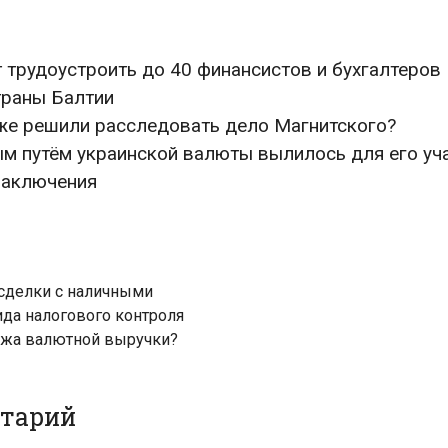
 трудоустроить до 40 финансистов и бухгалтеров
траны Балтии
оже решили расследовать дело Магнитского?
м путём украинской валюты вылилось для его уч
заключения
сделки с наличными
ида налогового контроля
ажа валютной выручки?
нтарий