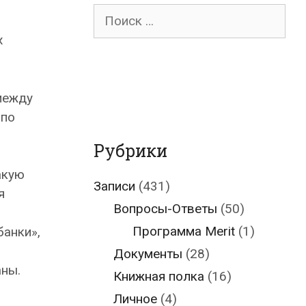
Поиск
для:
х
между
 по
Рубрики
акую
Записи
(431)
я
Вопросы-Ответы
(50)
Программа Merit
(1)
банки»,
Документы
(28)
аны.
Книжная полка
(16)
Личное
(4)