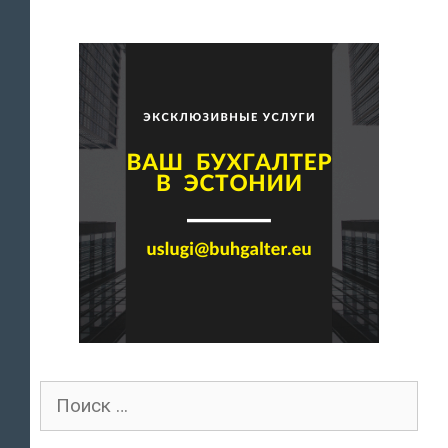
Поиск
для: