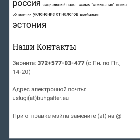
россия
социальный налог
схемы "отмывания"
схемы
уклонение от налогов
обналички
швейцария
эстония
Наши Контакты
Звоните:
372+577-03-477
(с Пн. по Пт.,
14-20)
Адрес электронной почты:
uslugi(at)buhgalter.eu
При отправке мэйла замените (at) на @