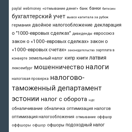
банки
«отмывание денег»
банк
paylal
webmoney
биткоин
бухгалтерский учет
вывоз капитала за рубеж
двойное налогообложение
декларация
германия
о "1000-евровых сделках"
евросоюз
дивиденды
закон о «1000-евровых сделках»
закон о
«1000-евровых счетах»
зарплата в
законодательство
латвия
кипр
книги
земельный налог
конверте
налоги
мошенничество
люксембург
налогово-
налоговая проверка
таможенный департамент
эстонии
налог с оборота
ндс
обналичивание
обналичка
оптимизация налогов
оптимизация налогообложения
отмывание
оффшор
подоходный налог
офшоры
оффшоры
офшор