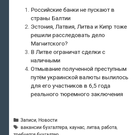
Российские банки не пускают в
страны Балтии
Эстония, Латвия, Литва и Кипр тоже
решили расследовать дело
Магнитского?
В Литве ограничат сделки с
наличными
Отмывание полученной преступным
путём украинской валюты вылилось
для его участников в 6,5 года
реального тюремного заключения
Рубрики
Записи
,
Новости
Метки
вакансии бухгалтера
,
каунас
,
литва
,
работа
,
требуется бухгалтер