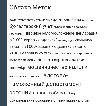
Облако Меток
банки
«отмывание денег»
банк
paylal
webmoney
биткоин
бухгалтерский учет
вывоз капитала за рубеж
двойное налогообложение
декларация
германия
о "1000-евровых сделках"
евросоюз
дивиденды
закон о «1000-евровых сделках»
закон о
«1000-евровых счетах»
зарплата в
законодательство
латвия
кипр
книги
земельный налог
конверте
налоги
мошенничество
люксембург
налогово-
налоговая проверка
таможенный департамент
эстонии
налог с оборота
ндс
обналичивание
обналичка
оптимизация налогов