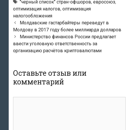
Метки
"черный список" стран-офшоров
,
евросоюз
,
оптимизация налогов
,
оптимизация
налогообложения
Навигация
Молдавские гастарбайтеры переведут в
по
Молдову в 2017 году более миллиарда долларов
записям
Министерство финансов России предлагает
ввести уголовную ответственность за
организацию расчётов криптовалютами
Оставьте отзыв или
комментарий
комментарий