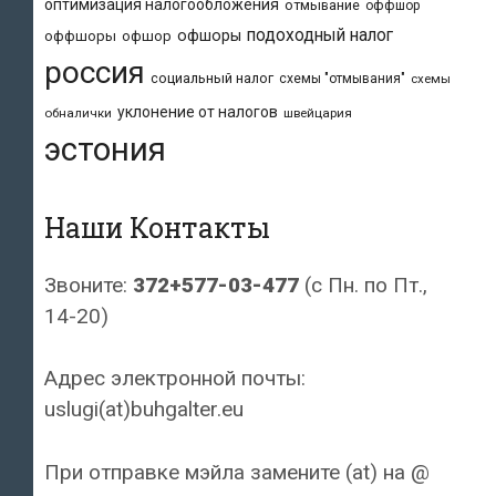
оптимизация налогообложения
отмывание
оффшор
подоходный налог
офшоры
оффшоры
офшор
россия
социальный налог
схемы "отмывания"
схемы
уклонение от налогов
обналички
швейцария
эстония
Наши Контакты
Звоните:
372+577-03-477
(с Пн. по Пт.,
14-20)
Адрес электронной почты:
uslugi(at)buhgalter.eu
При отправке мэйла замените (at) на @