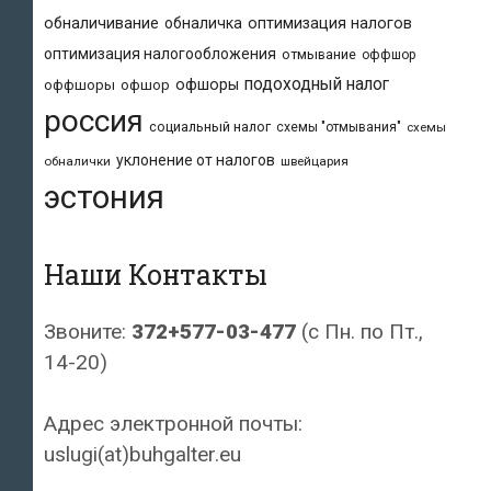
обналичивание
обналичка
оптимизация налогов
оптимизация налогообложения
отмывание
оффшор
подоходный налог
офшоры
оффшоры
офшор
россия
социальный налог
схемы "отмывания"
схемы
уклонение от налогов
обналички
швейцария
эстония
Наши Контакты
Звоните:
372+577-03-477
(с Пн. по Пт.,
14-20)
Адрес электронной почты:
uslugi(at)buhgalter.eu