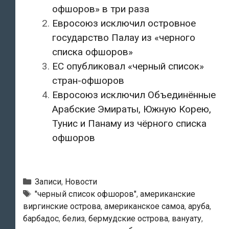
офшоров» в три раза
Евросоюз исключил островное
государство Палау из «черного
списка офшоров»
ЕС опубликовал «черный список»
стран-офшоров
Евросоюз исключил Объединённые
Арабские Эмираты, Южную Корею,
Тунис и Панаму из чёрного списка
офшоров
Рубрики
Записи
,
Новости
Метки
"черный список офшоров"
,
американские
виргинские острова
,
американское самоа
,
аруба
,
барбадос
,
белиз
,
бермудские острова
,
вануату
,