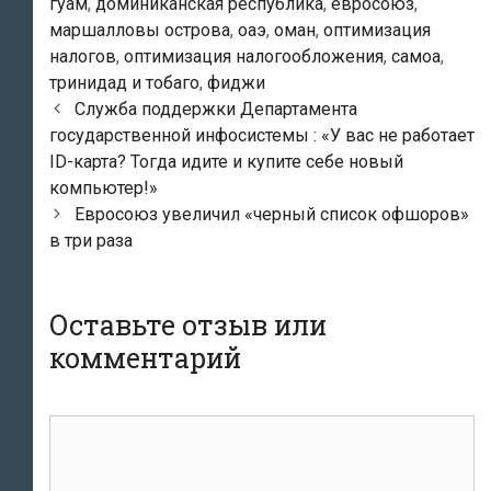
гуам
,
доминиканская республика
,
евросоюз
,
маршалловы острова
,
оаэ
,
оман
,
оптимизация
налогов
,
оптимизация налогообложения
,
самоа
,
тринидад и тобаго
,
фиджи
Навигация
Служба поддержки Департамента
по
государственной инфосистемы : «У вас не работает
записям
ID-карта? Тогда идите и купите себе новый
компьютер!»
Евросоюз увеличил «черный список офшоров»
в три раза
Оставьте отзыв или
комментарий
комментарий