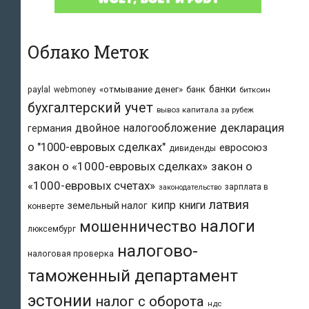
Облако Меток
банки
«отмывание денег»
банк
paylal
webmoney
биткоин
бухгалтерский учет
вывоз капитала за рубеж
двойное налогообложение
декларация
германия
о "1000-евровых сделках"
евросоюз
дивиденды
закон о «1000-евровых сделках»
закон о
«1000-евровых счетах»
зарплата в
законодательство
латвия
кипр
книги
земельный налог
конверте
налоги
мошенничество
люксембург
налогово-
налоговая проверка
таможенный департамент
эстонии
налог с оборота
ндс