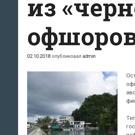
из «черн
офшоров
02.10.2018
опубликовал
admin
Ост
оф
ав
фин
Те
гос
ре