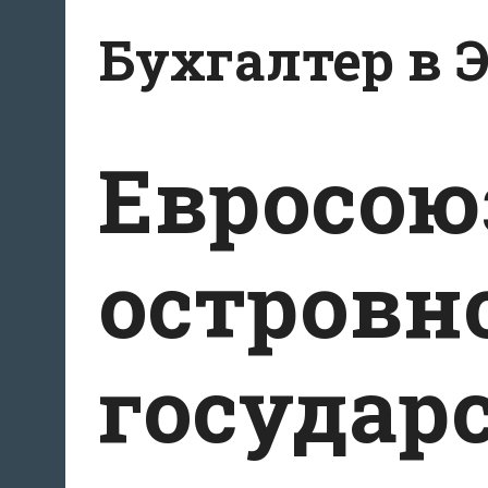
Перейти
Бухгалтер в 
к
содержанию
Евросою
островн
государ