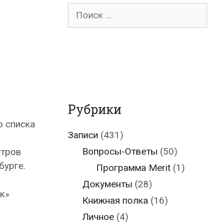
Поиск
для:
Рубрики
о списка
Записи
(431)
Вопросы-Ответы
(50)
стров
бурге.
Программа Merit
(1)
Документы
(28)
к»
Книжная полка
(16)
Личное
(4)