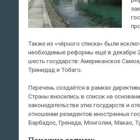
зак
го
про
Также из «чёрного списка» были исклю
необходимые реформы ещё в декабре 2
шесть государств: Американское Самоа,
Тринидад и Тобаго.
Перечень создаётся в рамках директивы
Страны вносились в список на основан
законодательстве этих государств и о
отношении резидентов иностранных гос
Барбадос, Гренада, Монголия, Макао, Т