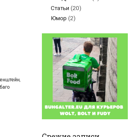
Статьи
(20)
Юмор
(2)
тенштейн
,
баго
Свежие записи