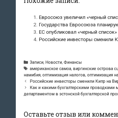
Похожие записи:
Евросоюз увеличил «черный спис
Государства Евросоюза планиру
ЕС опубликовал «черный список
Российские инвесторы сменили К
Рубрики
Записи
,
Новости
,
Финансы
Метки
американское самоа
,
виргинские острова с
намибия
,
оптимизация налогов
,
оптимизация н
Навигация
Российские инвесторы сменили Кипр на Ви
по
Как и какими бухгалтерскими проводками м
записям
департаментом в эстонской бухгалтерской про
Оставьте отзыв или комме