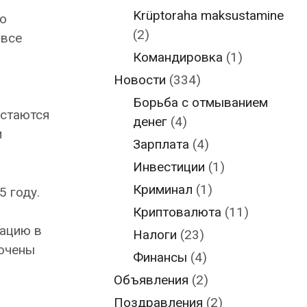
Krüptoraha maksustamine
о
(2)
 все
Командировка
(1)
Новости
(334)
Борьба с отмыванием
остаются
денег
(4)
и
Зарплата
(4)
Инвестиции
(1)
Криминал
(1)
5 году.
Криптовалюта
(11)
мацию в
Налоги
(23)
лючены
Финансы
(4)
Объявления
(2)
Поздравления
(2)