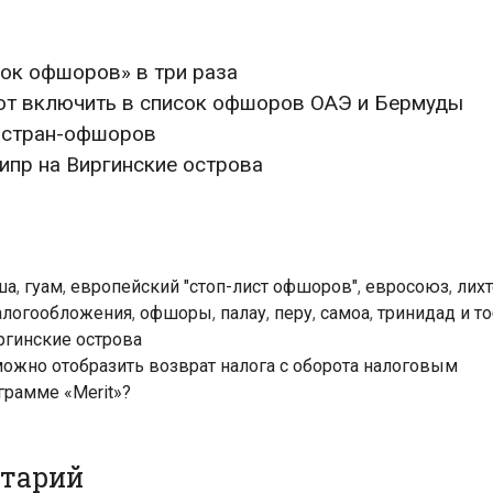
ок офшоров» в три раза
ют включить в список офшоров ОАЭ и Бермуды
» стран-офшоров
ипр на Виргинские острова
ша
,
гуам
,
европейский "стоп-лист офшоров"
,
евросоюз
,
лих
алогообложения
,
офшоры
,
палау
,
перу
,
самоа
,
тринидад и то
ргинские острова
ожно отобразить возврат налога с оборота налоговым
грамме «Merit»?
нтарий