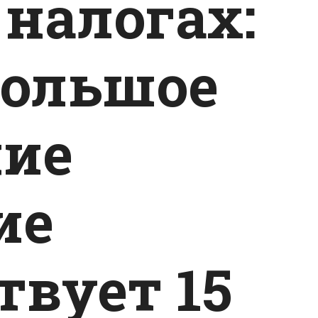
 налогах:
большое
ние
ие
твует 15