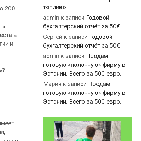
топливо
о 200
admin
к записи
Годовой
ть
бухгалтерский отчёт за 50€
еста в
Сергей
к записи
Годовой
гии и
бухгалтерский отчёт за 50€
admin
к записи
Продам
готовую «полочную» фирму в
ь?
Эстонии. Всего за 500 евро.
Мария
к записи
Продам
готовую «полочную» фирму в
Эстонии. Всего за 500 евро.
имеет
я,
влю не