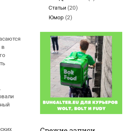
Статьи
(20)
Юмор
(2)
касаются
 в
го
ть
.
овали
дный
Свежие записи
еских