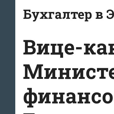
Перейти
Бухгалтер в 
к
содержанию
Вице-ка
Министе
финансо