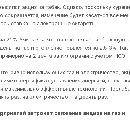
высился акциз на табак. Однако, поскольку курени
о сокращается, изменение будет касаться все ме
ась ставка на электронные сигареты.
 на 25%. Учитывая, что он составляет небольшую ч
цены на газ и отопление повысятся на 2,5-3%. Так
римерно на 2 цента за килограмм с учетом НСО.
интенсивно использующих газ и электричество, ак
но иметь сертификат управления энергией, посколь
ся максимально эффективные технологии. Послаб
ять раз, на электричество – в десять раз.
едприятий затронет снижение акциза на газ и