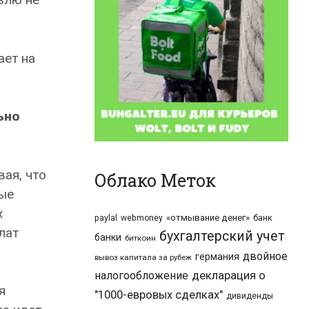
ает на
ьно
ая, что
Облако Меток
ные
х
«отмывание денег»
банк
paylal
webmoney
лат
бухгалтерский учет
банки
биткоин
двойное
германия
вывоз капитала за рубеж
налогообложение
декларация о
я
"1000-евровых сделках"
дивиденды