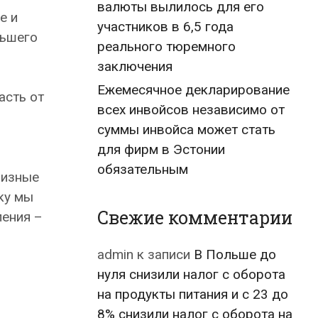
валюты вылилось для его
е и
участников в 6,5 года
ньшего
реального тюремного
заключения
Ежемесячное декларирование
асть от
всех инвойсов независимо от
суммы инвойса может стать
для фирм в Эстонии
обязательным
цизные
ку мы
Свежие комментарии
ления –
admin
к записи
В Польше до
нуля снизили налог с оборота
на продукты питания и с 23 до
8% снизили налог с оборота на