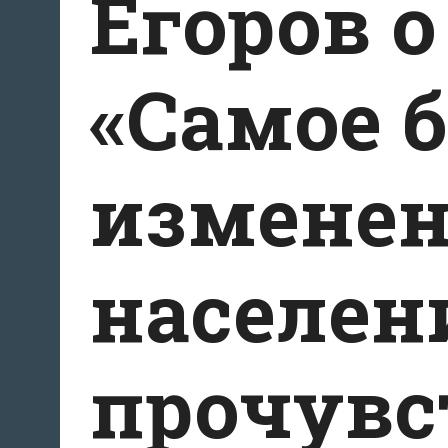
Егоров о
«Самое 
измене
населен
прочувс