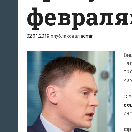
февраля
02.01.2019
опубликовал
admin
Ви
на
пр
изм
С 
сс
ин
Фр