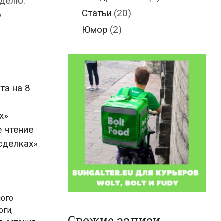
еделю.
Статьи
(20)
о
Юмор
(2)
та на 8
х»
 чтение
сделках»
ного
оги
,
Свежие записи