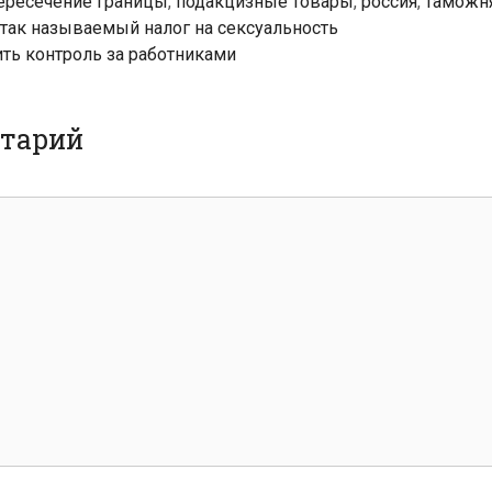
ересечение границы
,
подакцизные товары
,
россия
,
таможн
так называемый налог на сексуальность
ть контроль за работниками
нтарий