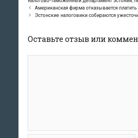
налогово-таможенный департамент эстонии
,
п
Навигация
Американская фирма отказывается платить 
по
Эстонские налоговики собираются ужесточи
записям
Оставьте отзыв или комме
комментарий
Имя