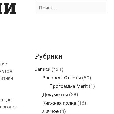
ии
Поиск
для:
Рубрики
кие
Записи
(431)
б этом
Вопросы-Ответы
(50)
литики
Программа Merit
(1)
Документы
(28)
методы
Книжная полка
(16)
логово-
Личное
(4)