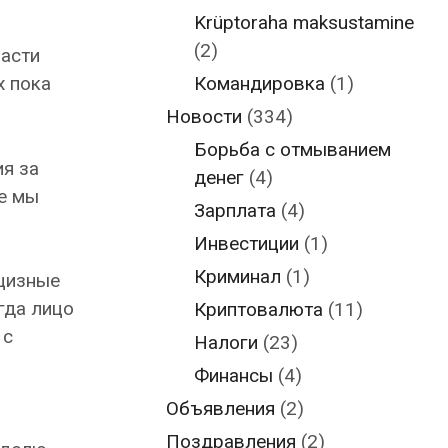
Krüptoraha maksustamine
(2)
ласти
Командировка
(1)
х пока
Новости
(334)
Борьба с отмыванием
ия за
денег
(4)
ае мы
Зарплата
(4)
Инвестиции
(1)
Криминал
(1)
кцизные
гда лицо
Криптовалюта
(11)
 с
Налоги
(23)
Финансы
(4)
Объявления
(2)
Поздравления
(2)