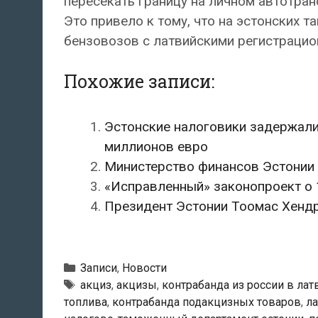
пересекать границу на личном автотран
Это привело к тому, что на эстонских 
бензовозов с латвийскими регистраци
Похожие записи:
Эстонские налоговики задержали 
миллионов евро
Министерство финансов Эстонии 
«Исправленный» законопроект о 
Президент Эстонии Тоомас Хендр
Рубрики
Записи
,
Новости
Метки
акциз
,
акцизы
,
контрабанда из россии в ла
топлива
,
контрабанда подакцизных товаров
,
ла