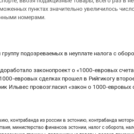
спорте, ввозя подакцизные товары, всего раз в н
таможенных пунктах значительно увеличилось числ
онными номерами.
группу подозреваемых в неуплате налога с оборо
доработало законопроект о «1000-евровых счета
1000-евровых сделках прошел в Рийгикогу второе
ик Ильвес провозгласил «закон о 1000-евровых 
твию
,
контрабанда из россии в эстонию
,
контрабанда мотор
твия
,
министерство финансов эстонии
,
налог с оборота
,
нал