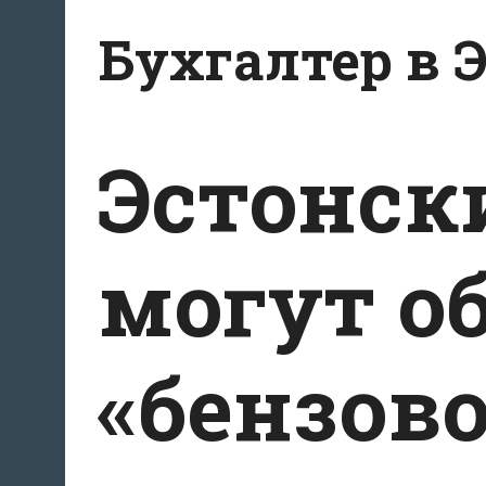
Перейти
Бухгалтер в 
к
содержанию
Эстонск
могут о
«бензово