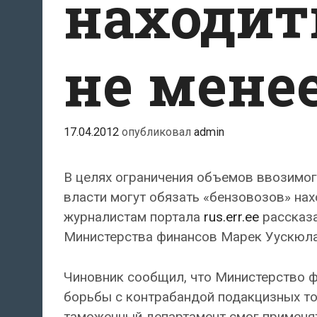
находит
не менее
17.04.2012
опубликовал
admin
В целях ограничения объемов ввозимог
власти могут обязать «бензовозов» нахо
журналистам портала
rus.err.ee
рассказ
Министерства финансов Марек Уускюла
Чиновник сообщил, что Министерство ф
борьбы с контрабандой подакцизных то
таможенный департамент смог применять