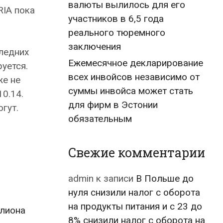
валюты вылилось для его
RIA пока
участников в 6,5 года
реального тюремного
заключения
ледних
Ежемесячное декларирование
уется.
всех инвойсов независимо от
же не
суммы инвойса может стать
0.14.
для фирм в Эстонии
гут.
обязательным
Свежие комментарии
admin
к записи
В Польше до
нуля снизили налог с оборота
на продукты питания и с 23 до
ллиона
8% снизили налог с оборота на