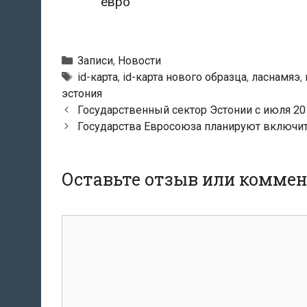
евро
Рубрики
Записи
,
Новости
Метки
id-карта
,
id-карта нового образца
,
ласнамяэ
,
эстония
Навигация
Государственный сектор Эстонии с июля 20
по
Государства Евросоюза планируют включи
записям
Оставьте отзыв или комме
комментарий