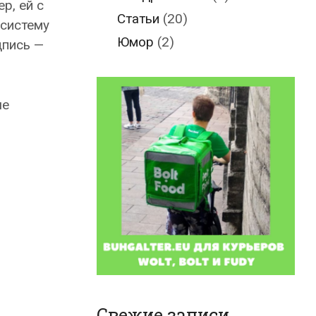
р, ей с
Статьи
(20)
 систему
Юмор
(2)
дпись —
ые
Свежие записи