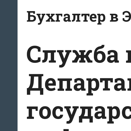
Перейти
Бухгалтер в 
к
содержанию
Служба 
Департа
государ