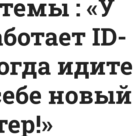
темы : «У
аботает ID-
огда идите
себе новый
ер!»