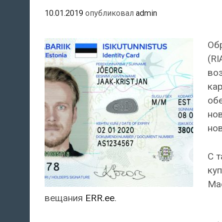
10.01.2019
опубликовал
admin
Об
(RI
во
ка
об
нов
нов
С т
куп
Mac
вещания
ERR.ee
.