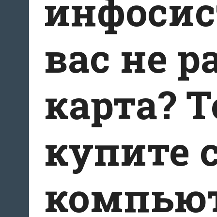
инфосис
вас не р
карта? Т
купите 
компьют