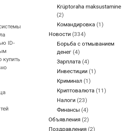
Krüptoraha maksustamine
(2)
Командировка
(1)
системы
Новости
(334)
ла
ью ID-
Борьба с отмыванием
ным
денег
(4)
 купить
Зарплата
(4)
ьно
Инвестиции
(1)
Криминал
(1)
Криптовалюта
(11)
ца
Налоги
(23)
тей
Финансы
(4)
Объявления
(2)
Поздравления
(2)