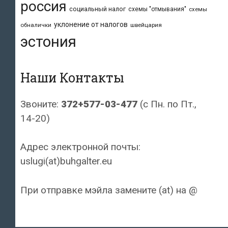
россия
социальный налог
схемы "отмывания"
схемы
уклонение от налогов
обналички
швейцария
эстония
Наши Контакты
Звоните:
372+577-03-477
(с Пн. по Пт.,
14-20)
Адрес электронной почты:
uslugi(at)buhgalter.eu
При отправке мэйла замените (at) на @