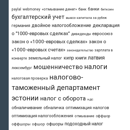
банки
«отмывание денег»
банк
paylal
webmoney
биткоин
бухгалтерский учет
вывоз капитала за рубеж
двойное налогообложение
декларация
германия
о "1000-евровых сделках"
евросоюз
дивиденды
закон о «1000-евровых сделках»
закон о
«1000-евровых счетах»
зарплата в
законодательство
латвия
кипр
книги
земельный налог
конверте
налоги
мошенничество
люксембург
налогово-
налоговая проверка
таможенный департамент
эстонии
налог с оборота
ндс
обналичивание
обналичка
оптимизация налогов
оптимизация налогообложения
отмывание
оффшор
подоходный налог
офшоры
оффшоры
офшор