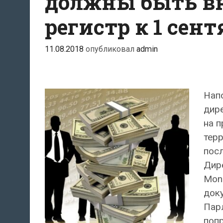
должны быть в
регистр к 1 сент
11.08.2018
опубликовал
admin
Напо
дир
на 
терр
пос
Дире
Mone
док
Пар
поп