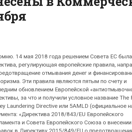
несены в Коммерчес
ября
мню. 14 мая 2018 года решением Совета ЕС была
ектива, регулирующая европейские правила, напр
предотвращение отмывания денег и финансирован
оризма. Эти правила являются пятым по счету и
ледним обновлением Европейской «антиотмывочн
ктивы, за что и получили условное название The Fi
y Laundering Directive или 5AMLD (официальное н
умента: «Директива 2018/843/EU Европейского
ламента и Совета Европейского Союза о внесении
равок в Директиву 2015/849/ЕU о предотвращени