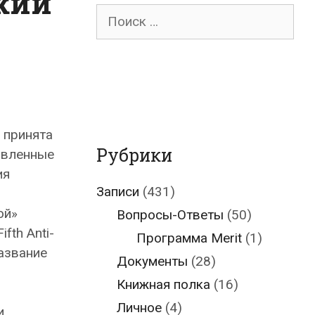
кий
Поиск
для:
 принята
Рубрики
авленные
ия
Записи
(431)
ой»
Вопросы-Ответы
(50)
fth Anti-
Программа Merit
(1)
азвание
Документы
(28)
Книжная полка
(16)
Личное
(4)
и