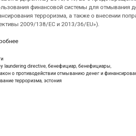
ользования финансовой системы для отмывания де
нсирования терроризма, а также о внесении попр
ективы 2009/138/EC и 2013/36/EU»).
Фактические
робнее
выгодоприобретатели
должны
ти
быть
ey laundering directive
,
бенефициар
,
бенефициары
,
закон о противодействии отмыванию денег и финансиров
внесены
вание терроризма
,
эстония
в
Коммерческий
регистр
к
1
сентября