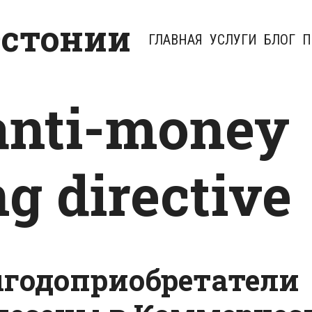
Эстонии
ГЛАВНАЯ
УСЛУГИ
БЛОГ
П
 anti-money
g directive
годоприобретатели