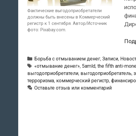
исп
Фактические выгодоприобретатели
фина
должны быть внесены в Коммерческий
Дир
регистр к 1 сентября. Автор/Источник
фото: Pixabay.com.
Под
Рубрики
Борьба с отмыванием денег
,
Записи
,
Новос
Метки
«отмывание денег»
,
5amld
,
the fifth anti-mon
выгодоприобретатели
,
выгодоприобретатель
,
терроризма
,
коммерческий регистр
,
финансиро
Оставьте отзыв или комментарий