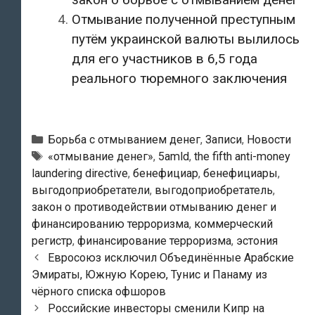
Отмывание полученной преступным
путём украинской валюты вылилось
для его участников в 6,5 года
реального тюремного заключения
Рубрики
Борьба с отмыванием денег
,
Записи
,
Новости
Метки
«отмывание денег»
,
5amld
,
the fifth anti-money
laundering directive
,
бенефициар
,
бенефициары
,
выгодоприобретатели
,
выгодоприобретатель
,
закон о противодействии отмыванию денег и
финансированию терроризма
,
коммерческий
регистр
,
финансирование терроризма
,
эстония
Навигация
Евросоюз исключил Объединённые Арабские
по
Эмираты, Южную Корею, Тунис и Панаму из
записям
чёрного списка офшоров
Российские инвесторы сменили Кипр на