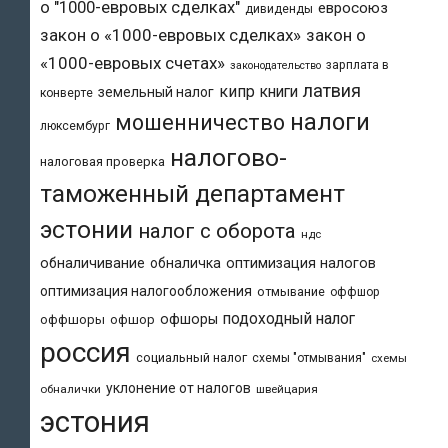
о "1000-евровых сделках"
евросоюз
дивиденды
закон о «1000-евровых сделках»
закон о
«1000-евровых счетах»
зарплата в
законодательство
латвия
кипр
книги
земельный налог
конверте
налоги
мошенничество
люксембург
налогово-
налоговая проверка
таможенный департамент
эстонии
налог с оборота
ндс
обналичивание
обналичка
оптимизация налогов
оптимизация налогообложения
отмывание
оффшор
подоходный налог
офшоры
оффшоры
офшор
россия
социальный налог
схемы "отмывания"
схемы
уклонение от налогов
обналички
швейцария
эстония