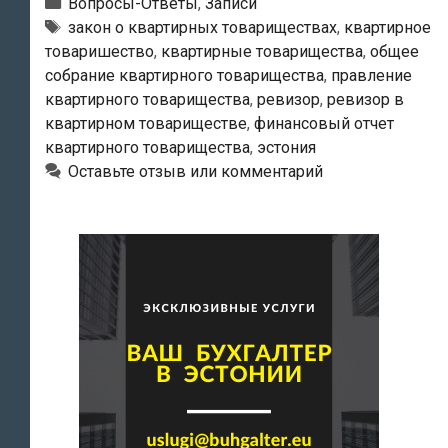
член
Рубрики
Вопросы-Ответы
,
Записи
квартирного
Метки
закон о квартирных товариществах
,
квартирное
товаришество
,
квартирные товарищества
,
общее
товарищества
собрание квартирного товарищества
,
правление
может
квартирного товарищества
,
ревизор
,
ревизор в
получить
квартирном товариществе
,
финансовый отчет
финансовый
квартирного товарищества
,
эстония
отчёт
Оставьте отзыв или комментарий
о
деятельности
товарищества?