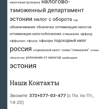
налогово-
налоговая проверка
таможенный департамент
эстонии
налог с оборота
ндс
обналичивание
обналичка
оптимизация налогов
оптимизация налогообложения
отмывание
оффшор
подоходный налог
офшоры
оффшоры
офшор
россия
социальный налог
схемы "отмывания"
схемы
уклонение от налогов
обналички
швейцария
эстония
Наши Контакты
Звоните:
372+577-03-477
(с Пн. по Пт.,
14-20)