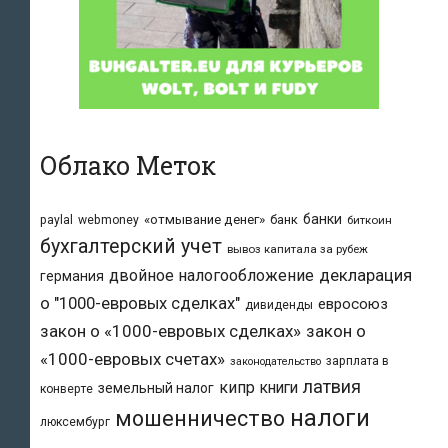
Облако Меток
банки
«отмывание денег»
банк
paylal
webmoney
биткоин
бухгалтерский учет
вывоз капитала за рубеж
двойное налогообложение
декларация
германия
о "1000-евровых сделках"
евросоюз
дивиденды
закон о «1000-евровых сделках»
закон о
«1000-евровых счетах»
зарплата в
законодательство
латвия
кипр
книги
земельный налог
конверте
налоги
мошенничество
люксембург