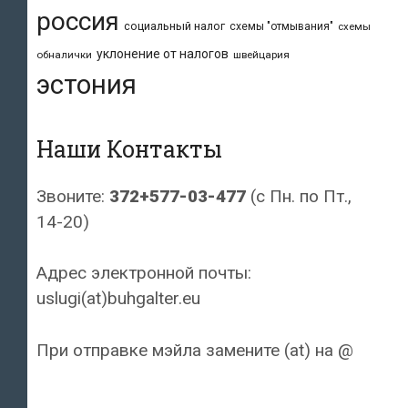
россия
социальный налог
схемы "отмывания"
схемы
уклонение от налогов
обналички
швейцария
эстония
Наши Контакты
Звоните:
372+577-03-477
(с Пн. по Пт.,
14-20)
Адрес электронной почты:
uslugi(at)buhgalter.eu
При отправке мэйла замените (at) на @