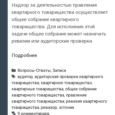
Надзор за деятельностью правления
квартирного товарищества осуществляет
общее собрание квартирного
товарищества. Для исполнения этой
задачи общее собрание может назначать
ревизии или аудиторские проверки.
Кто
Подробнее
в
Эстонии
Рубрики
Вопросы-Ответы
,
Записи
имеет
Метки
аудитор
,
аудиторская проверка квартирного
товарищества
,
квартирное товарищество
,
право
квартирные товарищества
,
общее собрание
назначить
квартирного товарищества
,
правление
ревизию
квартирного товарищества
,
ревизия квартирного
или
товарищества
,
ревизор
,
эстония
аудиторскую
9 комментариев