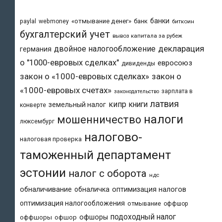
банки
«отмывание денег»
банк
paylal
webmoney
биткоин
бухгалтерский учет
вывоз капитала за рубеж
двойное налогообложение
декларация
германия
о "1000-евровых сделках"
евросоюз
дивиденды
закон о «1000-евровых сделках»
закон о
«1000-евровых счетах»
зарплата в
законодательство
латвия
кипр
книги
земельный налог
конверте
налоги
мошенничество
люксембург
налогово-
налоговая проверка
таможенный департамент
эстонии
налог с оборота
ндс
обналичивание
обналичка
оптимизация налогов
оптимизация налогообложения
отмывание
оффшор
подоходный налог
офшоры
оффшоры
офшор