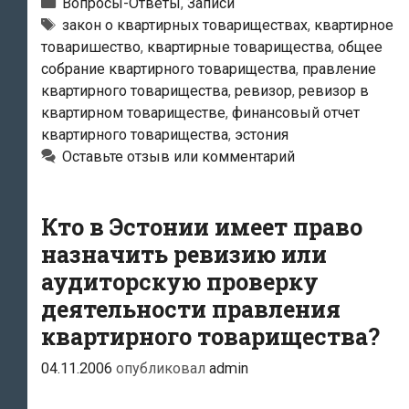
член
Рубрики
Вопросы-Ответы
,
Записи
квартирного
Метки
закон о квартирных товариществах
,
квартирное
товаришество
,
квартирные товарищества
,
общее
товарищества
собрание квартирного товарищества
,
правление
может
квартирного товарищества
,
ревизор
,
ревизор в
получить
квартирном товариществе
,
финансовый отчет
финансовый
квартирного товарищества
,
эстония
отчёт
Оставьте отзыв или комментарий
о
деятельности
Кто в Эстонии имеет право
товарищества?
назначить ревизию или
аудиторскую проверку
деятельности правления
квартирного товарищества?
04.11.2006
опубликовал
admin