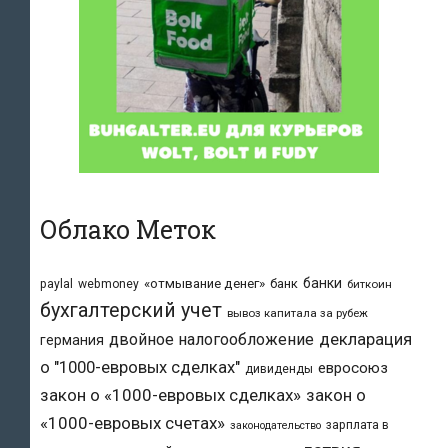
Облако Меток
банки
«отмывание денег»
банк
paylal
webmoney
биткоин
бухгалтерский учет
вывоз капитала за рубеж
двойное налогообложение
декларация
германия
о "1000-евровых сделках"
евросоюз
дивиденды
закон о «1000-евровых сделках»
закон о
«1000-евровых счетах»
зарплата в
законодательство