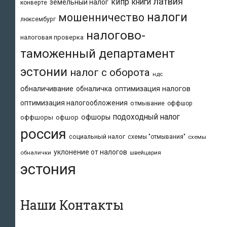
латвия
кипр
книги
земельный налог
конверте
налоги
мошенничество
люксембург
налогово-
налоговая проверка
таможенный департамент
эстонии
налог с оборота
ндс
обналичивание
обналичка
оптимизация налогов
оптимизация налогообложения
отмывание
оффшор
подоходный налог
офшоры
оффшоры
офшор
россия
социальный налог
схемы "отмывания"
схемы
уклонение от налогов
обналички
швейцария
эстония
Наши Контакты