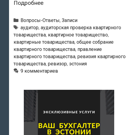
Кто
Подробнее
в
Эстонии
Рубрики
Вопросы-Ответы
,
Записи
имеет
Метки
аудитор
,
аудиторская проверка квартирного
товарищества
,
квартирное товарищество
,
право
квартирные товарищества
,
общее собрание
назначить
квартирного товарищества
,
правление
ревизию
квартирного товарищества
,
ревизия квартирного
или
товарищества
,
ревизор
,
эстония
аудиторскую
9 комментариев
проверку
деятельности
правления
квартирного
товарищества?