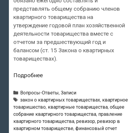
обязано ежегодно составлять и
представлять общему собранию членов
квартирного товарищества на
утверждение годовой план хозяйственной
деятельности товарищества вместе с
отчетом за предшествующий год и
балансом (ст. 15 Закона о квартирных
товариществах).
Каким
Подробнее
образом
член
Рубрики
Вопросы-Ответы
,
Записи
квартирного
Метки
закон о квартирных товариществах
,
квартирное
товаришество
,
квартирные товарищества
,
общее
товарищества
собрание квартирного товарищества
,
правление
может
квартирного товарищества
,
ревизор
,
ревизор в
получить
квартирном товариществе
,
финансовый отчет