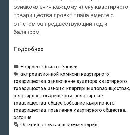
ознакомления каждому члену квартирного
товарищества проект плана вместе с
отчетом за предшествующий год и
балансом.
Имеет
Подробнее
ли
право
Рубрики
Вопросы-Ответы
,
Записи
ревизионная
Метки
акт ревизионной комисии квартирного
товарищества
,
заключение аудитора квартирного
комиссия
товарищества
,
закон о квартирных товариществах
,
не
квартирное товарищество
,
квартирные
давать
товарищества
,
общее собрание квартирного
членам
товарищества
,
правление квартирного общества
,
квартирного
эстония
товарищества
Оставьте отзыв или комментарий
акт