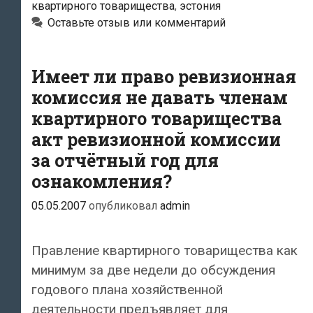
финансовый
квартирного товарищества
,
эстония
отчёт
Оставьте отзыв или комментарий
о
деятельности
Имеет ли право ревизионная
товарищества?
комиссия не давать членам
квартирного товарищества
акт ревизионной комиссии
за отчётный год для
ознакомления?
05.05.2007
опубликовал
admin
Правление квартирного товарищества как
минимум за две недели до обсуждения
годового плана хозяйственной
деятельности предъявляет для