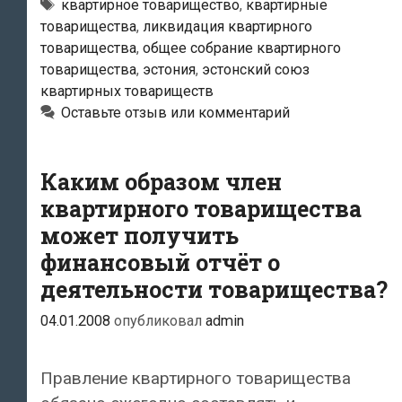
Эстонии
Метки
квартирное товарищество
,
квартирные
товарищества
,
ликвидация квартирного
ликвидировать
товарищества
,
общее собрание квартирного
квартирное
товарищества
,
эстония
,
эстонский союз
товарищество
квартирных товариществ
только
Оставьте отзыв или комментарий
по
воле
Каким образом член
одного
квартирного товарищества
человека?
может получить
финансовый отчёт о
деятельности товарищества?
04.01.2008
опубликовал
admin
Правление квартирного товарищества