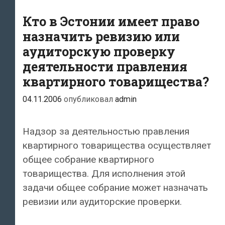
ревизионной
Кто в Эстонии имеет право
комиссии
назначить ревизию или
за
аудиторскую проверку
отчётный
деятельности правления
год
квартирного товарищества?
для
ознакомления?
04.11.2006
опубликовал
admin
Надзор за деятельностью правления
квартирного товарищества осуществляет
общее собрание квартирного
товарищества. Для исполнения этой
задачи общее собрание может назначать
ревизии или аудиторские проверки.