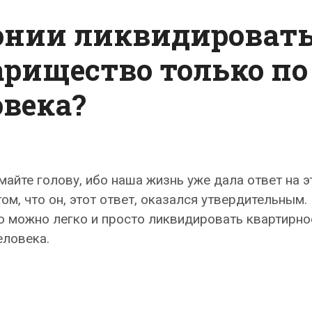
онии ликвидироват
арищество только по
овека?
айте голову, ибо наша жизнь уже дала ответ на э
ом, что он, этот ответ, оказался утвердительным.
но можно легко и просто ликвидировать квартирно
еловека.