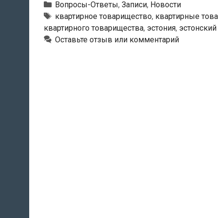
в
Рубрики
Вопросы-Ответы
,
Записи
,
Новости
Эстонии
Метки
квартирное товарищество
,
квартирные тов
квартирного товарищества
,
эстония
,
эстонский
ликвидировать
Оставьте отзыв или комментарий
квартирное
товарищество
только
по
воле
одного
человека?