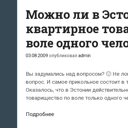
Можно ли в Эст
квартирное тов
воле одного чел
03.08.2009
опубликовал
admin
Вы задумались над вопросом? 🙂 Не лом
вопрос. И самое прикольное состоит в т
Оказалось, что в Эстонии действитель
товарищество по воле только одного ч
Можно
Подробнее
ли