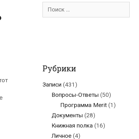
Поиск
ь
для:
Рубрики
тот
Записи
(431)
Вопросы-Ответы
(50)
е
Программа Merit
(1)
Документы
(28)
Книжная полка
(16)
Личное
(4)