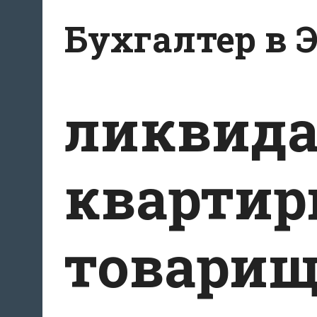
Перейти
Бухгалтер в 
к
содержанию
ликвид
квартир
товарищ