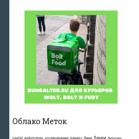
Облако Меток
банки
«отмывание денег»
банк
paylal
webmoney
биткоин