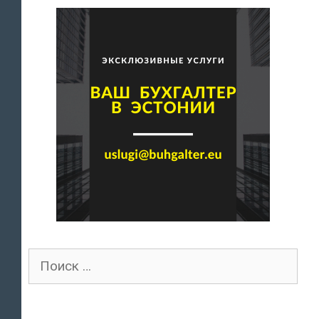
Поиск
для: