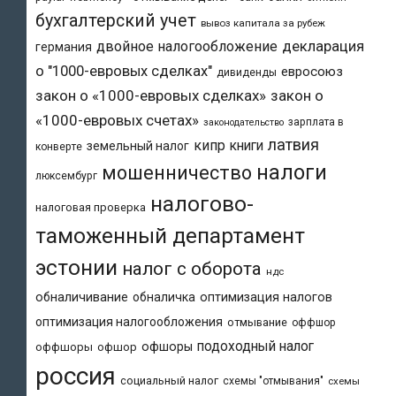
бухгалтерский учет
вывоз капитала за рубеж
двойное налогообложение
декларация
германия
о "1000-евровых сделках"
евросоюз
дивиденды
закон о «1000-евровых сделках»
закон о
«1000-евровых счетах»
зарплата в
законодательство
латвия
кипр
книги
земельный налог
конверте
налоги
мошенничество
люксембург
налогово-
налоговая проверка
таможенный департамент
эстонии
налог с оборота
ндс
обналичивание
обналичка
оптимизация налогов
оптимизация налогообложения
отмывание
оффшор
подоходный налог
офшоры
оффшоры
офшор
россия
социальный налог
схемы "отмывания"
схемы