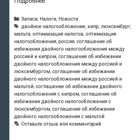
Мальта
Подробнее
и
Люксембург
Рубрики
Записи
,
Налоги
,
Новости
готовы
Метки
двойное налогообложение
,
кипр
,
люксембург
,
мальта
,
оптимизация налогов
,
оптимизация
поднять
налогообложения
,
россия
,
соглашение об
налоговые
избежании двойного налогообложения между
ставки
россией и кипром
,
соглашение об избежании
двойного налогообложения между россией и
люксембургом
,
соглашение об избежании
двойного налогообложения между россией и
мальтой
,
соглашение об избежании двойного
налогообложения с кипром
,
соглашение об
избежании двойного налогообложения с
люксембургом
,
соглашение об избежании
двойного налогообложения с мальтой
Оставьте отзыв или комментарий