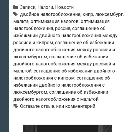
Люксембург
Рубрики
Записи
,
Налоги
,
Новости
готовы
Метки
двойное налогообложение
,
кипр
,
люксембург
,
мальта
,
оптимизация налогов
,
оптимизация
поднять
налогообложения
,
россия
,
соглашение об
налоговые
избежании двойного налогообложения между
ставки
россией и кипром
,
соглашение об избежании
двойного налогообложения между россией и
люксембургом
,
соглашение об избежании
двойного налогообложения между россией и
мальтой
,
соглашение об избежании двойного
налогообложения с кипром
,
соглашение об
избежании двойного налогообложения с
люксембургом
,
соглашение об избежании
двойного налогообложения с мальтой
Оставьте отзыв или комментарий