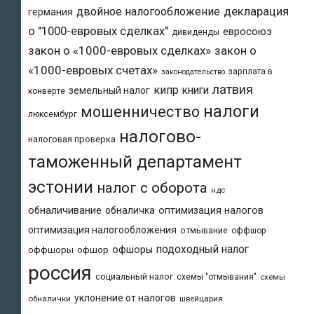
двойное налогообложение
декларация
германия
о "1000-евровых сделках"
евросоюз
дивиденды
закон о «1000-евровых сделках»
закон о
«1000-евровых счетах»
зарплата в
законодательство
латвия
кипр
книги
земельный налог
конверте
налоги
мошенничество
люксембург
налогово-
налоговая проверка
таможенный департамент
эстонии
налог с оборота
ндс
обналичивание
обналичка
оптимизация налогов
оптимизация налогообложения
отмывание
оффшор
подоходный налог
офшоры
оффшоры
офшор
россия
социальный налог
схемы "отмывания"
схемы
уклонение от налогов
обналички
швейцария