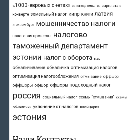
«1000-евровых счетах»
зарплата в
законодательство
латвия
кипр
книги
земельный налог
конверте
налоги
мошенничество
люксембург
налогово-
налоговая проверка
таможенный департамент
эстонии
налог с оборота
ндс
обналичивание
обналичка
оптимизация налогов
оптимизация налогообложения
отмывание
оффшор
подоходный налог
офшоры
оффшоры
офшор
россия
социальный налог
схемы "отмывания"
схемы
уклонение от налогов
обналички
швейцария
эстония
Наши Контакты