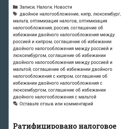
Люксембург
Рубрики
Записи
,
Налоги
,
Новости
готовы
Метки
двойное налогообложение
,
кипр
,
люксембург
,
мальта
,
оптимизация налогов
,
оптимизация
поднять
налогообложения
,
россия
,
соглашение об
налоговые
избежании двойного налогообложения между
ставки
россией и кипром
,
соглашение об избежании
двойного налогообложения между россией и
люксембургом
,
соглашение об избежании
двойного налогообложения между россией и
мальтой
,
соглашение об избежании двойного
налогообложения с кипром
,
соглашение об
избежании двойного налогообложения с
люксембургом
,
соглашение об избежании
двойного налогообложения с мальтой
Оставьте отзыв или комментарий
Ратифицировано налоговое