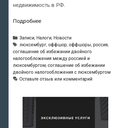
недвижимость в РФ.
Ратифицировано
Подробнее
налоговое
соглашение
Рубрики
Записи
,
Налоги
,
Новости
между
Метки
люксембург
,
оффшор
,
оффшоры
,
россия
,
соглашение об избежании двойного
Россией
налогообложения между россией и
и
люксембургом
,
соглашение об избежании
Люксембургом
двойного налогообложения с люксембургом
Оставьте отзыв или комментарий