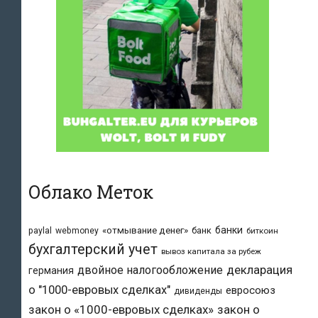
Облако Меток
банки
«отмывание денег»
банк
paylal
webmoney
биткоин
бухгалтерский учет
вывоз капитала за рубеж
двойное налогообложение
декларация
германия
о "1000-евровых сделках"
евросоюз
дивиденды
закон о «1000-евровых сделках»
закон о