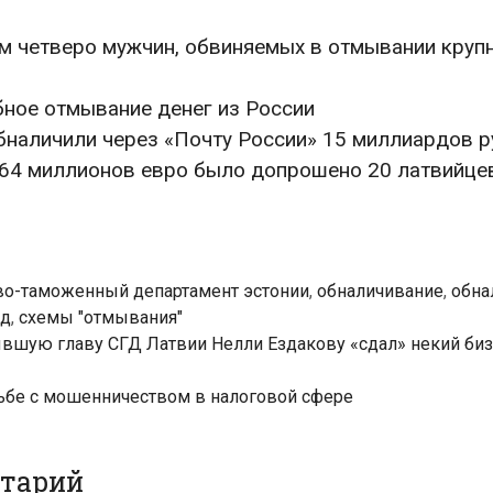
ом четверо мужчин, обвиняемых в отмывании круп
ное отмывание денег из России
бналичили через «Почту России» 15 миллиардов р
 64 миллионов евро было допрошено 20 латвийце
во-таможенный департамент эстонии
,
обналичивание
,
обна
уд
,
схемы "отмывания"
ывшую главу СГД Латвии Нелли Ездакову «сдал» некий би
рьбе с мошенничеством в налоговой сфере
нтарий