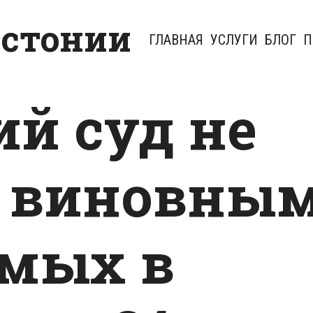
Эстонии
ГЛАВНАЯ
УСЛУГИ
БЛОГ
П
ий суд не
л виновны
мых в