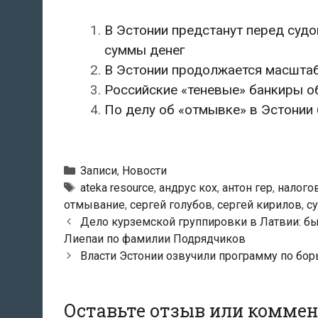
В Эстонии предстанут перед суд
суммы денег
В Эстонии продолжается масштаб
Российские «теневые» банкиры о
По делу об «отмывке» в Эстонии
Рубрики
Записи
,
Новости
Метки
ateka resource
,
андрус кох
,
антон гер
,
налого
отмывание
,
сергей голубов
,
сергей кирилов
,
с
Навигация
Дело курземской группировки в Латвии: б
по
Лиепаи по фамилии Подрядчиков
записям
Власти Эстонии озвучили программу по бо
Оставьте отзыв или комме