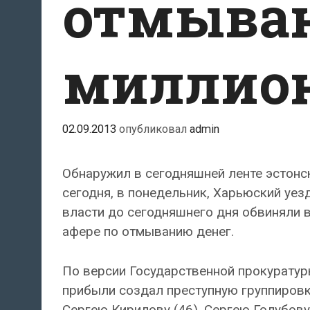
отмыван
миллион
02.09.2013
опубликовал
admin
Обнаружил в сегодняшней ленте эстонск
сегодня, в понедельник, Харьюский уез
власти до сегодняшнего дня обвиняли в
афере по отмыванию денег.
По версии Государственной прокуратур
прибыли создал преступную группиров
Сергею Кирилову (46), Сергею Голубову 