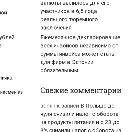
валюты вылилось для его
участников в 6,5 года
ной
реального тюремного
заключения
ублей
Ежемесячное декларирование
в
всех инвойсов независимо от
суммы инвойса может стать
для фирм в Эстонии
обязательным
личка
,
Свежие комментарии
знесмен из
admin
к записи
В Польше до
нуля снизили налог с оборота
на продукты питания и с 23 до
8% снизили налог с оборота на