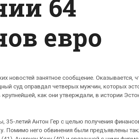
ии 64
ов евро
их новостей занятное сообщение. Оказывается, ч
дный суд оправдал четверых мужчин, которых эст
 крупнейшей, как они утверждали, в истории Эсто
ы, 35-летий Антон Гер с целью получения финансо
ку. Помимо него обвинения были предъявлены та
(41), Андрусу Коху (40) и связанной с ними фирме