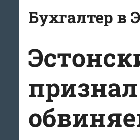
Перейти
Бухгалтер в 
к
содержанию
Эстонск
призна
обвиняе