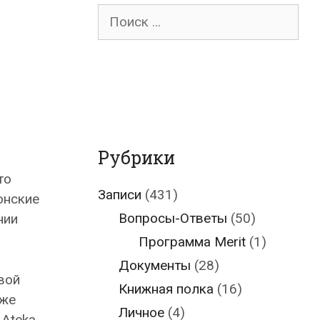
Поиск
для:
Рубрики
то
Записи
(431)
онские
Вопросы-Ответы
(50)
нии
Программа Merit
(1)
Документы
(28)
вой
Книжная полка
(16)
кже
Личное
(4)
 Ateka