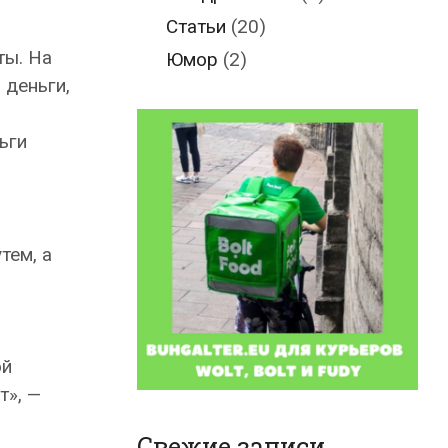
Статьи
(20)
ты. На
Юмор
(2)
 деньги,
ьги
тем, а
ой
т», —
Свежие записи