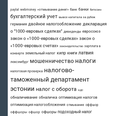
банки
«отмывание денег»
банк
paylal
webmoney
биткоин
бухгалтерский учет
вывоз капитала за рубеж
двойное налогообложение
декларация
германия
о "1000-евровых сделках"
евросоюз
дивиденды
закон о «1000-евровых сделках»
закон о
«1000-евровых счетах»
зарплата в
законодательство
латвия
кипр
книги
земельный налог
конверте
налоги
мошенничество
люксембург
налогово-
налоговая проверка
таможенный департамент
эстонии
налог с оборота
ндс
обналичивание
обналичка
оптимизация налогов
оптимизация налогообложения
отмывание
оффшор
подоходный налог
офшоры
оффшоры
офшор