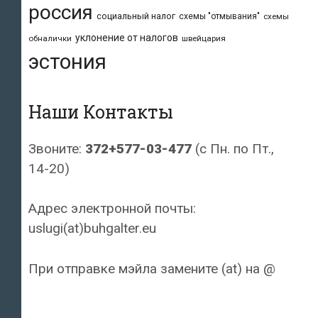
россия
социальный налог
схемы "отмывания"
схемы
уклонение от налогов
обналички
швейцария
эстония
Наши Контакты
Звоните:
372+577-03-477
(с Пн. по Пт.,
14-20)
Адрес электронной почты:
uslugi(at)buhgalter.eu
При отправке мэйла замените (at) на @