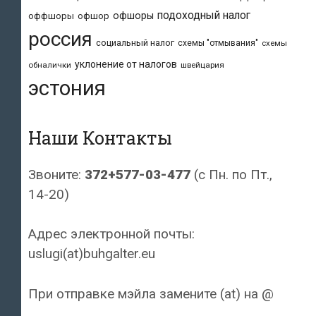
подоходный налог
офшоры
оффшоры
офшор
россия
социальный налог
схемы "отмывания"
схемы
уклонение от налогов
обналички
швейцария
эстония
Наши Контакты
Звоните:
372+577-03-477
(с Пн. по Пт.,
14-20)
Адрес электронной почты:
uslugi(at)buhgalter.eu
При отправке мэйла замените (at) на @