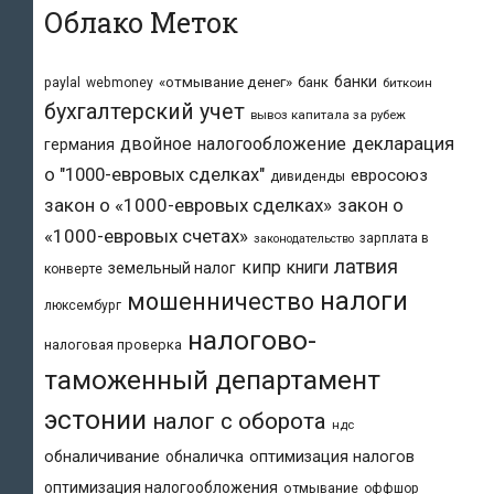
Облако Меток
банки
«отмывание денег»
банк
paylal
webmoney
биткоин
бухгалтерский учет
вывоз капитала за рубеж
двойное налогообложение
декларация
германия
о "1000-евровых сделках"
евросоюз
дивиденды
закон о «1000-евровых сделках»
закон о
«1000-евровых счетах»
зарплата в
законодательство
латвия
кипр
книги
земельный налог
конверте
налоги
мошенничество
люксембург
налогово-
налоговая проверка
таможенный департамент
эстонии
налог с оборота
ндс
обналичивание
обналичка
оптимизация налогов
оптимизация налогообложения
отмывание
оффшор