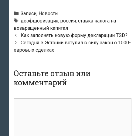
Рубрики
Записи
,
Новости
Метки
деофшоризация
,
россия
,
ставка налога на
возвращенный капитал
Навигация
Как заполнять новую форму декларации TSD?
по
Сегодня в Эстонии вступил в силу закон о 1000-
записям
евровых сделках
Оставьте отзыв или
комментарий
комментарий