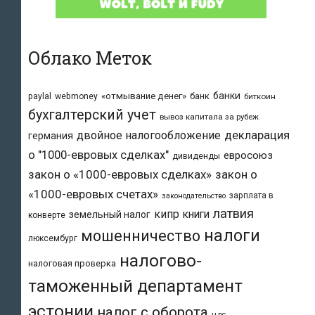
Облако Меток
банки
«отмывание денег»
банк
paylal
webmoney
биткоин
бухгалтерский учет
вывоз капитала за рубеж
двойное налогообложение
декларация
германия
о "1000-евровых сделках"
евросоюз
дивиденды
закон о «1000-евровых сделках»
закон о
«1000-евровых счетах»
зарплата в
законодательство
латвия
кипр
книги
земельный налог
конверте
налоги
мошенничество
люксембург
налогово-
налоговая проверка
таможенный департамент
эстонии
налог с оборота
ндс