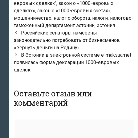
евровых сделках"
,
закон о «1000-евровых
сделках»
,
закон о «1000-евровых счетах»
,
мошенничество
,
налог с оборота
,
налоги
,
налогово-
таможенный департамент эстонии
,
эстония
Навигация
Российские сенаторы намерены
по
законодательно потребовать от бизнесменов
записям
«вернуть деньги на Родину»
В Эстонии в электронной системе е-maksuamet
появилась форма декларации 1000-евровых
сделок
Оставьте отзыв или
комментарий
комментарий