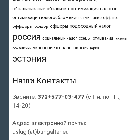
обналичивание
обналичка
оптимизация налогов
оптимизация налогообложения
отмывание
оффшор
подоходный налог
офшоры
оффшоры
офшор
россия
социальный налог
схемы "отмывания"
схемы
уклонение от налогов
обналички
швейцария
эстония
Наши Контакты
Звоните:
372+577-03-477
(с Пн. по Пт.,
14-20)
Адрес электронной почты:
uslugi(at)buhgalter.eu