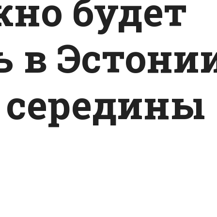
жно будет
ь в Эстони
с середины