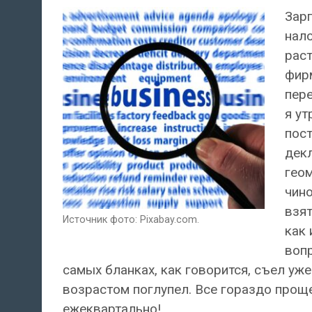
Зарп
нало
раст
фирм
пере
я ут
пост
декл
геом
чино
взят
Источник фото: Pixabay.com.
как 
вопр
самых бланках, как говорится, съел уже
возрастом поглупел. Все гораздо прощ
ежеквартально!