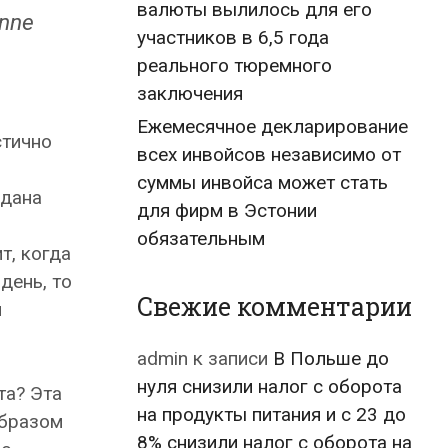
валюты вылилось для его
enne
участников в 6,5 года
реального тюремного
заключения
Ежемесячное декларирование
стично
всех инвойсов независимо от
суммы инвойса может стать
одана
для фирм в Эстонии
обязательным
т, когда
день, то
Свежие комментарии
й
admin
к записи
В Польше до
нуля снизили налог с оборота
та? Эта
на продукты питания и с 23 до
образом
8% снизили налог с оборота на