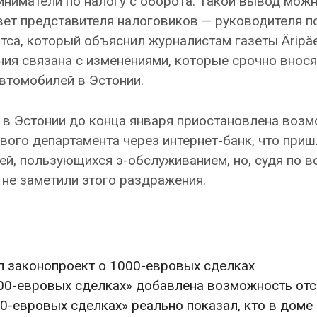
иниматели по налогу с оборота. Такой вывод мож
твет представителя налоговиков — руководителя п
са, который объяснил журналистам газеты Äripäe
ия связана с изменениями, которые срочно внося
втомобилей в Эстонии.
 в Эстонии до конца января приостановлена воз
вого департамента через интернет-банк, что при
ей, пользующихся э-обслуживанием, но, судя по в
 не заметили этого раздражения.
ял законопроект о 1000-евровых сделках
000-евровых сделках» добавлена возможность от
0-евровых сделках» реально показал, кто в доме