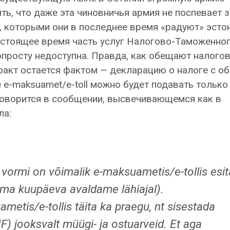
ть, что даже эта чиновничья армия не поспевает з
 которыми они в последнее время «радуют» эсто
астоящее время часть услуг Налогово-Таможенно
просту недоступна. Правда, как обещают налогов
факт остается фактом — декларацию о налоге с об
 e-maksuamet/e-toll можно будет подавать только
 говорится в сообщении, высвечивающемся как в
ла:
vormi on võimalik e-maksuametis/e-tollis esi
ema kuupäeva avaldame lähiajal).
etis/e-tollis täita ka praegu, nt sisestada
F) jooksvalt müügi- ja ostuarveid. Et aga