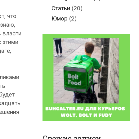
Статьи
(20)
т, что
Юмор
(2)
 знаю,
в власти
с этими
аге,
уликами
ть
 будет
вадцать
решения
Свежие записи