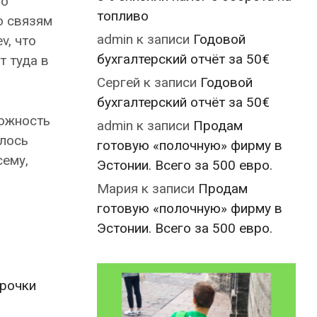
но
топливо
о связям
admin
к записи
Годовой
v, что
бухгалтерский отчёт за 50€
т туда в
Сергей
к записи
Годовой
бухгалтерский отчёт за 50€
можность
admin
к записи
Продам
шлось
готовую «полочную» фирму в
сему,
Эстонии. Всего за 500 евро.
Мария
к записи
Продам
готовую «полочную» фирму в
Эстонии. Всего за 500 евро.
срочки