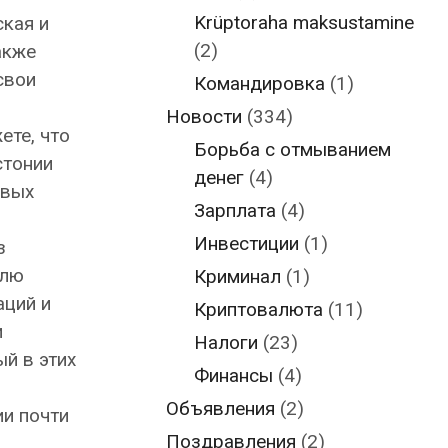
Krüptoraha maksustamine
кая и
(2)
акже
свои
Командировка
(1)
Новости
(334)
ете, что
Борьба с отмыванием
стонии
денег
(4)
овых
Зарплата
(4)
Инвестиции
(1)
з
елю
Криминал
(1)
аций и
Криптовалюта
(11)
и
Налоги
(23)
й в этих
Финансы
(4)
Объявления
(2)
ии почти
Поздравления
(2)