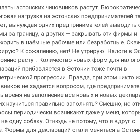
латы эстонских чиновников растут. Бюрократичес
говая нагрузка на эстонских предпринимателей т
ет, вынуждая одних предпринимателей выводить 
ы за границу, а других — закрывать эти фирмы и
ходить в наёмные рабочие или безработные. Скаж
рирую? К сожалению, нет! Не утрирую! Налоги в Э
оянно растут. Количество новых форм для налог
араций прибавляется в Эстонии тоже почти в
етрической прогрессии. Правда, при этом никто и
вников не задается вопросом, где предпринимат
ь время на заполнение все новых и новых деклар
их научиться правильно заполнять? Смешно, но эт
осы периодически возникают даже у меня, которы
 не одну собаку. Отнюдь не потому, что я вдруг с
е. Формы для деклараций стали меняться в Эстон