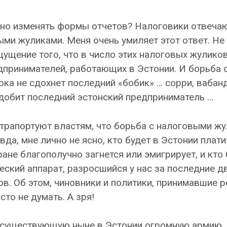
нно изменять формы отчетов? Налоговики отвечаю
ыми жуликами. Меня очень умиляет этот ответ. Не
ощущение того, что в число этих налоговых жулико
дпринимателей, работающих в Эстонии. И борьба 
ока не сдохнет последний «бобик» … сорри, вабанд
т добит последний эстонский предприниматель …
отрапортуют властям, что борьба с налоговыми ж
да, мне лично не ясно, кто будет в Эстонии плати
ане благополучно загнется или эмигрирует, и кто
еский аппарат, разросшийся у нас за последние д
в. Об этом, чиновники и политики, принимавшие 
сто не думать. А зря!
а существующую ныне в Эстонии огромную армию