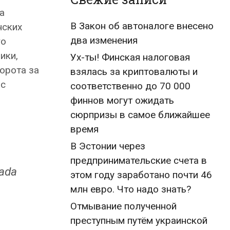
а
В Закон об автоналоге внесено
нских
два изменения
го
ики,
Ух-ты! Финская налоговая
орота за
взялась за криптовалюты и
 с
соответственно до 70 000
финнов могут ожидать
сюрпризы в самое ближайшее
время
В Эстонии через
предпринимательские счета в
tada
этом году заработано почти 46
млн евро. Что надо знать?
Отмывание полученной
преступным путём украинской