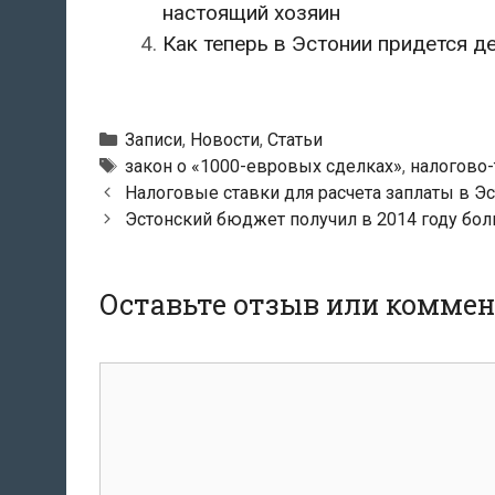
настоящий хозяин
Как теперь в Эстонии придется 
Рубрики
Записи
,
Новости
,
Статьи
Метки
закон о «1000-евровых сделках»
,
налогово
Навигация
Налоговые ставки для расчета заплаты в Эс
по
Эстонский бюджет получил в 2014 году бол
записям
Оставьте отзыв или комме
комментарий