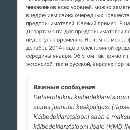
чиновников всех уровней, можно замети
внедрением своих очередных новшеств,
предпринимателей. Свежий пример. В н
Департамента для предпринимателей по
недоступна временно. Но тем не менее 
декабрь 2014 года в электронной среде
середины января. Об этом так прямо и
эстонской, так и русской, версиях порта
Bажные сообщения
Detsembrikuu käibedeklaratsiooni 
alates jaanuari keskpaigast (täps
Käibedeklaratsiooni saab e-maksuam
käibedeklaratsiooni lisale (KMD IN