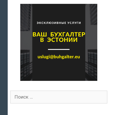
Поиск
для: