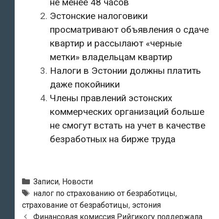
не менее 48 часов
Эстонские налоговики
просматривают объявления о сдаче
квартир и рассылают «черные
метки» владельцам квартир
Налоги в Эстонии должны платить
даже покойники
Члены правлений эстонских
коммерческих организаций больше
не смогут встать на учет в качестве
безработных на бирже труда
Рубрики
Записи
,
Новости
Метки
налог по страхованию от безработицы
,
страхование от безработицы
,
эстония
Навигация
Финансовая комиссия Рийгикогу поддержала