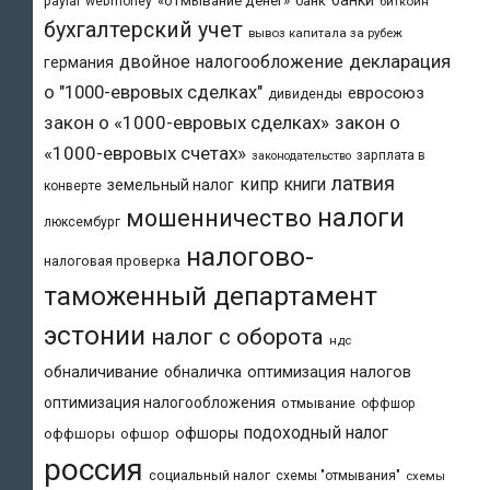
банки
«отмывание денег»
банк
paylal
webmoney
биткоин
бухгалтерский учет
вывоз капитала за рубеж
двойное налогообложение
декларация
германия
о "1000-евровых сделках"
евросоюз
дивиденды
закон о «1000-евровых сделках»
закон о
«1000-евровых счетах»
зарплата в
законодательство
латвия
кипр
книги
земельный налог
конверте
налоги
мошенничество
люксембург
налогово-
налоговая проверка
таможенный департамент
эстонии
налог с оборота
ндс
обналичивание
обналичка
оптимизация налогов
оптимизация налогообложения
отмывание
оффшор
подоходный налог
офшоры
оффшоры
офшор
россия
социальный налог
схемы "отмывания"
схемы