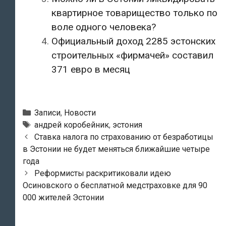
квартирное товарищество только по
воле одного человека?
Официальный доход 2285 эстонских
строительных «фирмачей» составил
371 евро в месяц
Рубрики
Записи
,
Новости
Метки
андрей коробейник
,
эстония
Навигация
Ставка налога по страхованию от безработицы
по
в Эстонии не будет меняться ближайшие четыре
записям
года
Реформисты раскритиковали идею
Осиновского о бесплатной медстраховке для 90
000 жителей Эстонии