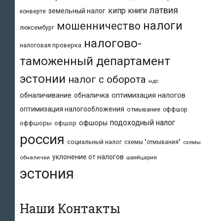
латвия
кипр
книги
земельный налог
конверте
налоги
мошенничество
люксембург
налогово-
налоговая проверка
таможенный департамент
эстонии
налог с оборота
ндс
обналичивание
обналичка
оптимизация налогов
оптимизация налогообложения
отмывание
оффшор
подоходный налог
офшоры
оффшоры
офшор
россия
социальный налог
схемы "отмывания"
схемы
уклонение от налогов
обналички
швейцария
эстония
Наши Контакты