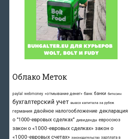
Облако Меток
банки
«отмывание денег»
банк
paylal
webmoney
биткоин
бухгалтерский учет
вывоз капитала за рубеж
двойное налогообложение
декларация
германия
о "1000-евровых сделках"
евросоюз
дивиденды
закон о «1000-евровых сделках»
закон о
«1000-евровых счетах»
зарплата в
законодательство