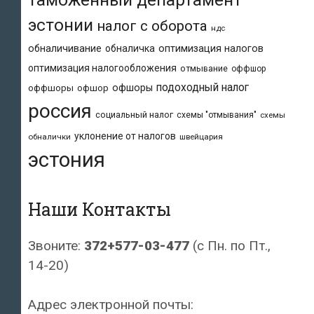
эстонии
налог с оборота
ндс
обналичивание
обналичка
оптимизация налогов
оптимизация налогообложения
отмывание
оффшор
подоходный налог
офшоры
оффшоры
офшор
россия
социальный налог
схемы "отмывания"
схемы
уклонение от налогов
обналички
швейцария
эстония
Наши Контакты
Звоните:
372+577-03-477
(с Пн. по Пт.,
14-20)
Адрес электронной почты: