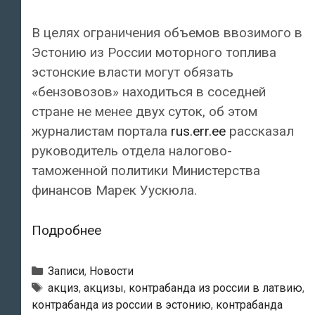
В целях ограничения объемов ввозимого в
Эстонию из России моторного топлива
эстонские власти могут обязать
«бензовозов» находиться в соседней
стране не менее двух суток, об этом
журналистам портала
rus.err.ee
рассказал
руководитель отдела налогово-
таможенной политики Министерства
финансов Марек Уускюла.
Эстонские
Подробнее
власти
могут
Рубрики
Записи
,
Новости
обязать
Метки
акциз
,
акцизы
,
контрабанда из россии в латвию
,
контрабанда из россии в эстонию
,
контрабанда
«бензовозов»