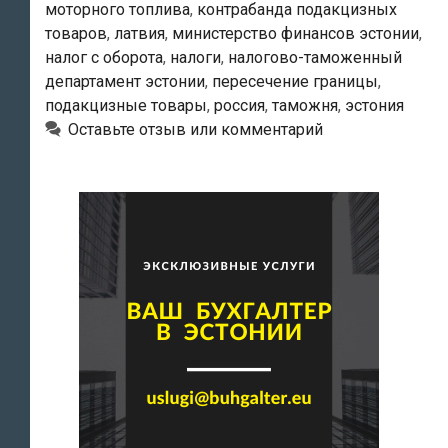
моторного топлива
,
контрабанда подакцизных
находиться
товаров
,
латвия
,
министерство финансов эстонии
,
в
налог с оборота
,
налоги
,
налогово-таможенный
России
департамент эстонии
,
пересечение границы
,
не
подакцизные товары
,
россия
,
таможня
,
эстония
менее
Оставьте отзыв или комментарий
48
часов