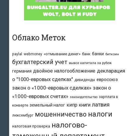
Облако Меток
банки
«отмывание денег»
банк
paylal
webmoney
биткоин
бухгалтерский учет
вывоз капитала за рубеж
двойное налогообложение
декларация
германия
о "1000-евровых сделках"
евросоюз
дивиденды
закон о «1000-евровых сделках»
закон о
«1000-евровых счетах»
зарплата в
законодательство
латвия
кипр
книги
земельный налог
конверте
налоги
мошенничество
люксембург
налогово-
налоговая проверка
таможенный департамент