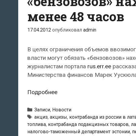
«бензовозов» на
менее 48 часов
17.04.2012
опубликовал
admin
В целях ограничения объемов ввозимог
власти могут обязать «бензовозов» нахо
журналистам портала
rus.err.ee
рассказ
Министерства финансов Марек Уускюла
Эстонские
Подробнее
власти
могут
Рубрики
Записи
,
Новости
обязать
Метки
акциз
,
акцизы
,
контрабанда из россии в ла
топлива
,
контрабанда подакцизных товаров
,
ла
«бензовозов»
налогово-таможенный департамент эстонии
,
п
находиться