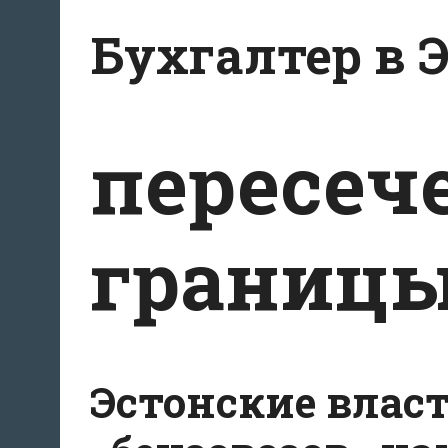
Перейти
Бухгалтер в 
к
содержанию
пересеч
границ
Эстонские влас