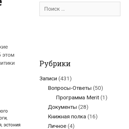
е
Поиск
для:
кие
б этом
Рубрики
литики
Записи
(431)
Вопросы-Ответы
(50)
Программа Merit
(1)
Документы
(28)
ного
Книжная полка
(16)
оги
,
я
,
эстония
Личное
(4)