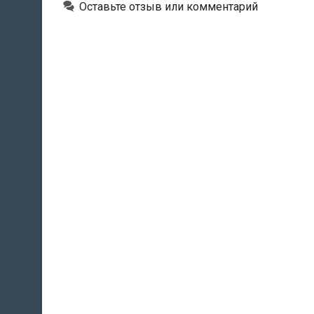
Оставьте отзыв или комментарий
в
России
не
менее
48
часов