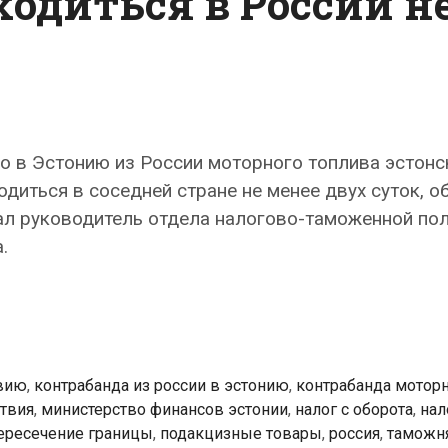
ходиться в России н
о в Эстонию из России моторного топлива эстонс
диться в соседней стране не менее двух суток, о
ал руководитель отдела налогово-таможенной по
.
твию
,
контрабанда из россии в эстонию
,
контрабанда мотор
твия
,
министерство финансов эстонии
,
налог с оборота
,
нал
ересечение границы
,
подакцизные товары
,
россия
,
таможн