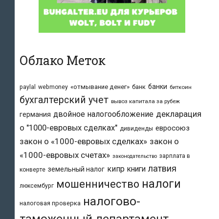
Облако Меток
банки
«отмывание денег»
банк
paylal
webmoney
биткоин
бухгалтерский учет
вывоз капитала за рубеж
двойное налогообложение
декларация
германия
о "1000-евровых сделках"
евросоюз
дивиденды
закон о «1000-евровых сделках»
закон о
«1000-евровых счетах»
зарплата в
законодательство
латвия
кипр
книги
земельный налог
конверте
налоги
мошенничество
люксембург
налогово-
налоговая проверка
таможенный департамент