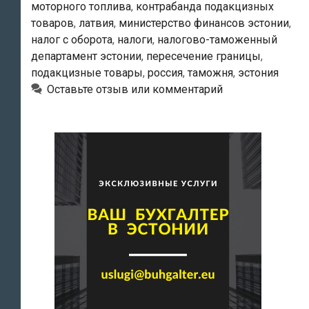
моторного топлива
,
контрабанда подакцизных
находиться
товаров
,
латвия
,
министерство финансов эстонии
,
в
налог с оборота
,
налоги
,
налогово-таможенный
России
департамент эстонии
,
пересечение границы
,
не
подакцизные товары
,
россия
,
таможня
,
эстония
менее
Оставьте отзыв или комментарий
48
часов