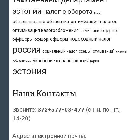
эстонии
налог с оборота
ндс
обналичивание
обналичка
оптимизация налогов
оптимизация налогообложения
отмывание
оффшор
подоходный налог
офшоры
оффшоры
офшор
россия
социальный налог
схемы "отмывания"
схемы
уклонение от налогов
обналички
швейцария
эстония
Наши Контакты
Звоните:
372+577-03-477
(с Пн. по Пт.,
14-20)
Адрес электронной почты: