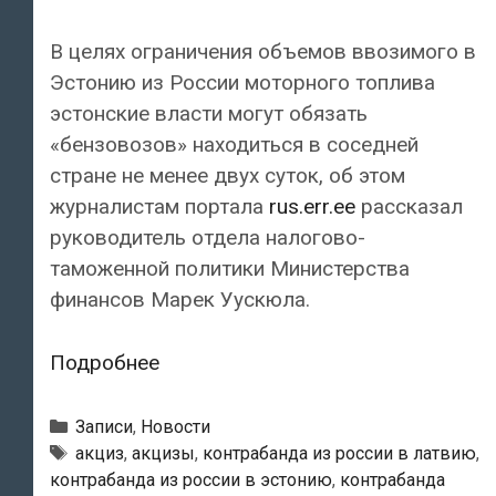
В целях ограничения объемов ввозимого в
Эстонию из России моторного топлива
эстонские власти могут обязать
«бензовозов» находиться в соседней
стране не менее двух суток, об этом
журналистам портала
rus.err.ee
рассказал
руководитель отдела налогово-
таможенной политики Министерства
финансов Марек Уускюла.
Эстонские
Подробнее
власти
могут
Рубрики
Записи
,
Новости
обязать
Метки
акциз
,
акцизы
,
контрабанда из россии в латвию
,
контрабанда из россии в эстонию
,
контрабанда
«бензовозов»