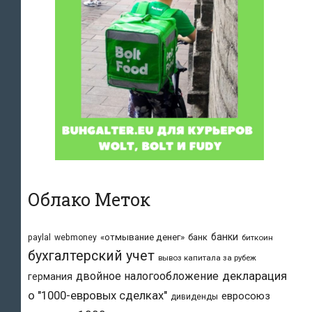
Облако Меток
банки
«отмывание денег»
банк
paylal
webmoney
биткоин
бухгалтерский учет
вывоз капитала за рубеж
двойное налогообложение
декларация
германия
о "1000-евровых сделках"
евросоюз
дивиденды