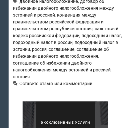
Российской
Метки
двойное налогообложение
,
договор об
избежании двойного налогообложения между
Фелерации
эстонией и россией
,
конвенция между
№
правительством российской федерации и
03-
правительством республики эстония
,
налоговый
04-
кодекс российской федерации
,
подоходный налог
,
05/8-
подоходный налог в россии
,
подоходный налог в
852
эстонии
,
россия
,
соглашение
,
соглашение об
избежании двойного налогообложения
,
от
соглашение об избежании двойного
02.11.2011
налогообложения между эстонией и россией
,
эстония
Оставьте отзыв или комментарий