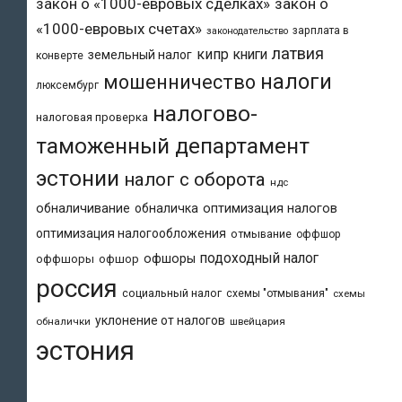
закон о «1000-евровых сделках»
закон о
«1000-евровых счетах»
зарплата в
законодательство
латвия
кипр
книги
земельный налог
конверте
налоги
мошенничество
люксембург
налогово-
налоговая проверка
таможенный департамент
эстонии
налог с оборота
ндс
обналичивание
обналичка
оптимизация налогов
оптимизация налогообложения
отмывание
оффшор
подоходный налог
офшоры
оффшоры
офшор
россия
социальный налог
схемы "отмывания"
схемы
уклонение от налогов
обналички
швейцария
эстония