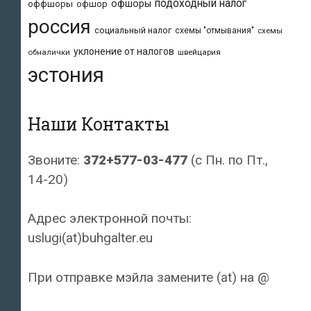
подоходный налог
офшоры
оффшоры
офшор
россия
социальный налог
схемы "отмывания"
схемы
уклонение от налогов
обналички
швейцария
эстония
Наши Контакты
Звоните:
372+577-03-477
(с Пн. по Пт.,
14-20)
Адрес электронной почты:
uslugi(at)buhgalter.eu
При отправке мэйла замените (at) на @