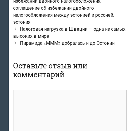
избежании двойного налогообложения
,
соглашение об избежании двойного
налогообложения между эстонией и россией
,
эстония
Навигация
Налоговая нагрузка в Швеции — одна из самых
по
высоких в мире
записям
Пирамида «МММ» добралась и до Эстонии
Оставьте отзыв или
комментарий
комментарий