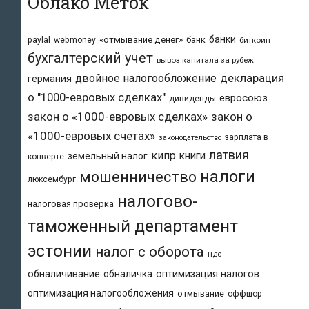
Облако Меток
банки
«отмывание денег»
банк
paylal
webmoney
биткоин
бухгалтерский учет
вывоз капитала за рубеж
двойное налогообложение
декларация
германия
о "1000-евровых сделках"
евросоюз
дивиденды
закон о «1000-евровых сделках»
закон о
«1000-евровых счетах»
зарплата в
законодательство
латвия
кипр
книги
земельный налог
конверте
налоги
мошенничество
люксембург
налогово-
налоговая проверка
таможенный департамент
эстонии
налог с оборота
ндс
обналичивание
обналичка
оптимизация налогов
оптимизация налогообложения
отмывание
оффшор