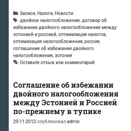
и
Россия
Рубрики
Записи
,
Налоги
,
Новости
начали
Метки
двойное налогообложение
,
договор об
избежании двойного налогообложения между
работу
эстонией и россией
,
оптимизация налогов
,
по
оптимизация налогообложения
,
россия
,
подготовке
соглашение об избежании двойного
соглашения
налогообложения
,
эстония
об
Оставьте отзыв или комментарий
избежании
двойного
Соглашение об избежании
налогообложения
двойного налогообложения
между Эстонией и Россией
по-прежнему в тупике
29.11.2012
опубликовал
admin