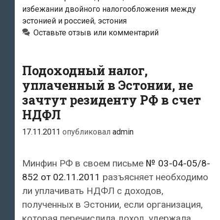
между
избежании двойного налогообложения между
Эстонией
эстонией и россией
,
эстония
и
Оставьте отзыв или комментарий
Россией
по-
Подоходный налог,
прежнему
уплаченный в Эстонии, не
в
зачтут резиденту РФ в счет
тупике
НДФЛ
17.11.2011
опубликовал
admin
Минфин РФ в своем письме
№ 03-04-05/8-
852 от 02.11.2011
разъясняет необходимо
ли уплачивать НДФЛ с доходов,
полученных в Эстонии, если организация,
которая перечислила доход, удержала