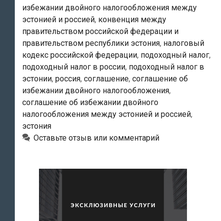
избежании двойного налогообложения между
Фелерации
эстонией и россией
,
конвенция между
№
правительством российской федерации и
03-
правительством республики эстония
,
налоговый
04-
кодекс российской федерации
,
подоходный налог
,
05/8-
подоходный налог в россии
,
подоходный налог в
852
эстонии
,
россия
,
соглашение
,
соглашение об
избежании двойного налогообложения
,
от
соглашение об избежании двойного
02.11.2011
налогообложения между эстонией и россией
,
эстония
Оставьте отзыв или комментарий