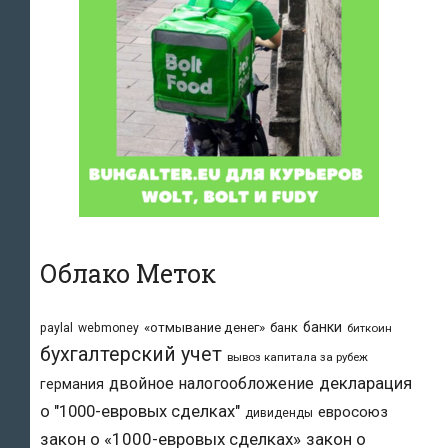
Облако Меток
банки
«отмывание денег»
банк
paylal
webmoney
биткоин
бухгалтерский учет
вывоз капитала за рубеж
двойное налогообложение
декларация
германия
о "1000-евровых сделках"
евросоюз
дивиденды
закон о «1000-евровых сделках»
закон о