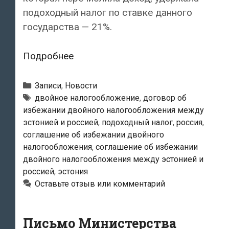
подоходный налог по ставке данного
государства — 21%.
Подоходный
Подробнее
налог,
уплаченный
Рубрики
Записи
,
Новости
в
Метки
двойное налогообложение
,
договор об
избежании двойного налогообложения между
Эстонии,
эстонией и россией
,
подоходный налог
,
россия
,
не
соглашение об избежании двойного
зачтут
налогообложения
,
соглашение об избежании
резиденту
двойного налогообложения между эстонией и
РФ
россией
,
эстония
в
Оставьте отзыв или комментарий
счет
НДФЛ
Письмо Министерства