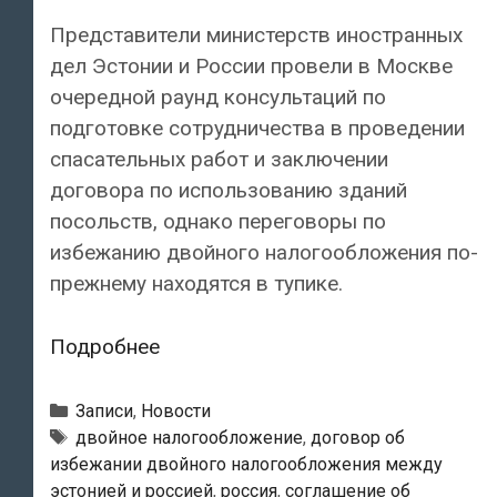
Представители министерств иностранных
дел Эстонии и России провели в Москве
очередной раунд консультаций по
подготовке сотрудничества в проведении
спасательных работ и заключении
договора по использованию зданий
посольств, однако переговоры по
избежанию двойного налогообложения по-
прежнему находятся в тупике.
Соглашение
Подробнее
об
избежании
Рубрики
Записи
,
Новости
двойного
Метки
двойное налогообложение
,
договор об
избежании двойного налогообложения между
налогообложения
эстонией и россией
,
россия
,
соглашение об