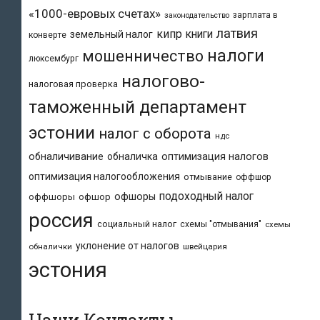
«1000-евровых счетах»
зарплата в
законодательство
латвия
кипр
книги
земельный налог
конверте
налоги
мошенничество
люксембург
налогово-
налоговая проверка
таможенный департамент
эстонии
налог с оборота
ндс
обналичивание
обналичка
оптимизация налогов
оптимизация налогообложения
отмывание
оффшор
подоходный налог
офшоры
оффшоры
офшор
россия
социальный налог
схемы "отмывания"
схемы
уклонение от налогов
обналички
швейцария
эстония