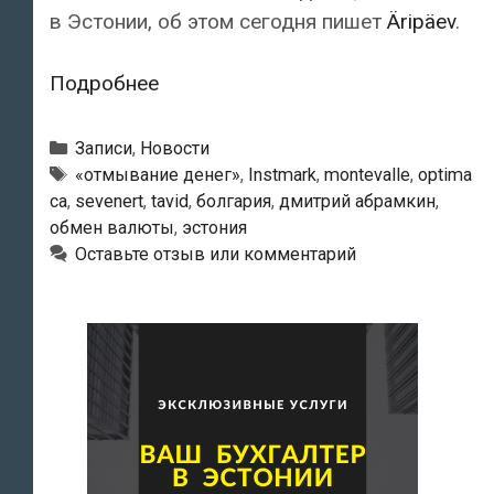
в Эстонии, об этом сегодня пишет
Äripäev
.
С
Подробнее
«отмыванием
денег»
Рубрики
Записи
,
Новости
через
Метки
«отмывание денег»
,
Instmark
,
montevalle
,
optima
ca
,
sevenert
,
tavid
,
болгария
,
дмитрий абрамкин
,
Болгарию
обмен валюты
,
эстония
связано
Оставьте отзыв или комментарий
и
несколько
эстонских
фирм