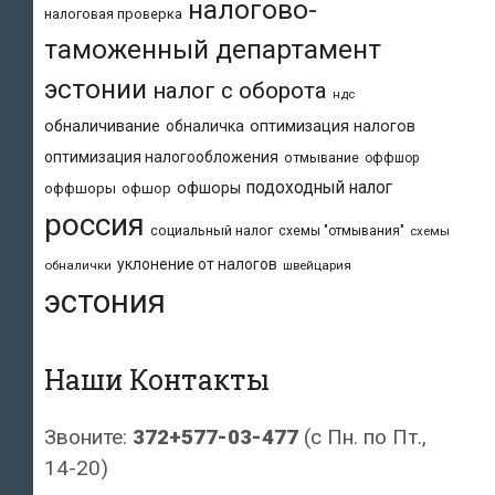
налогово-
налоговая проверка
таможенный департамент
эстонии
налог с оборота
ндс
обналичивание
обналичка
оптимизация налогов
оптимизация налогообложения
отмывание
оффшор
подоходный налог
офшоры
оффшоры
офшор
россия
социальный налог
схемы "отмывания"
схемы
уклонение от налогов
обналички
швейцария
эстония
Наши Контакты
Звоните:
372+577-03-477
(с Пн. по Пт.,
14-20)