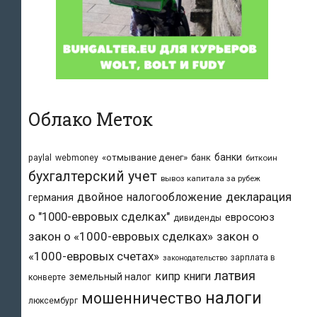
Облако Меток
банки
«отмывание денег»
банк
paylal
webmoney
биткоин
бухгалтерский учет
вывоз капитала за рубеж
двойное налогообложение
декларация
германия
о "1000-евровых сделках"
евросоюз
дивиденды
закон о «1000-евровых сделках»
закон о
«1000-евровых счетах»
зарплата в
законодательство
латвия
кипр
книги
земельный налог
конверте
налоги
мошенничество
люксембург