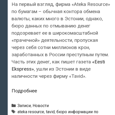
На первый взгляд, фирма «Ateka Resource»
по бумагам – обычная контора обмена
валюты, каких много в Эстонии, однако,
бюро данных по отмыванию денег
подозревает ее в широкомасштабной
«прачечной» деятельности, пропуская
через себя сотни миллионов крон,
заработанных в России преступным путем.
Часть этих денег, как пишет газета
«Eesti
Ekspress»
, ушли из Эстонии в виде
наличности через фирму «Tavid».
Власти
Подробнее
Эстонии
подозревают
Рубрики
Записи
,
Новости
валютный
Метки
ateka resource
,
tavid
,
бюро информации по