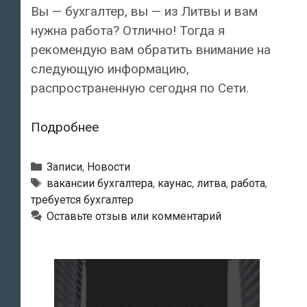
Вы — бухгалтер, вы — из Литвы и вам
нужна работа? Отлично! Тогда я
рекомендую вам обратить внимание на
следующую информацию,
распространенную сегодня по Сети.
Датский
Подробнее
центр
в
Рубрики
Записи
,
Новости
Каунасе
Метки
вакансии бухгалтера
,
каунас
,
литва
,
работа
,
требуется бухгалтер
обещает
Оставьте отзыв или комментарий
трудоустроить
до
40
финансистов
и