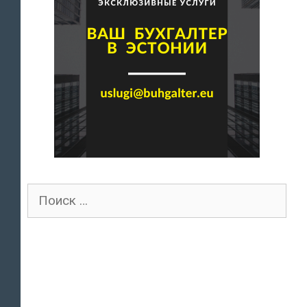
бухгалтеров
Поиск
для: