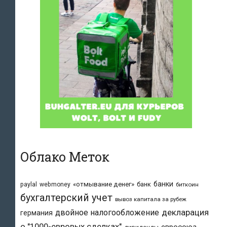
Облако Меток
банки
«отмывание денег»
банк
paylal
webmoney
биткоин
бухгалтерский учет
вывоз капитала за рубеж
двойное налогообложение
декларация
германия
о "1000-евровых сделках"
евросоюз