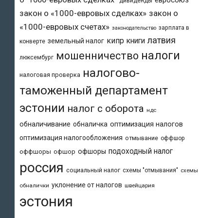
дивиденды
закон о «1000-евровых сделках»
закон о
«1000-евровых счетах»
зарплата в
законодательство
латвия
кипр
книги
земельный налог
конверте
налоги
мошенничество
люксембург
налогово-
налоговая проверка
таможенный департамент
эстонии
налог с оборота
ндс
обналичивание
обналичка
оптимизация налогов
оптимизация налогообложения
отмывание
оффшор
подоходный налог
офшоры
оффшоры
офшор
россия
социальный налог
схемы "отмывания"
схемы
уклонение от налогов
обналички
швейцария
эстония