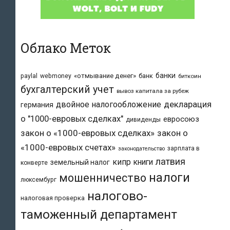
Облако Меток
банки
«отмывание денег»
банк
paylal
webmoney
биткоин
бухгалтерский учет
вывоз капитала за рубеж
двойное налогообложение
декларация
германия
о "1000-евровых сделках"
евросоюз
дивиденды
закон о «1000-евровых сделках»
закон о
«1000-евровых счетах»
зарплата в
законодательство
латвия
кипр
книги
земельный налог
конверте
налоги
мошенничество
люксембург
налогово-
налоговая проверка
таможенный департамент