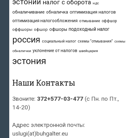
эстонии
налог с оборота
ндс
обналичивание
обналичка
оптимизация налогов
оптимизация налогообложения
отмывание
оффшор
подоходный налог
офшоры
оффшоры
офшор
россия
социальный налог
схемы "отмывания"
схемы
уклонение от налогов
обналички
швейцария
эстония
Наши Контакты
Звоните:
372+577-03-477
(с Пн. по Пт.,
14-20)
Адрес электронной почты:
uslugi(at)buhgalter.eu