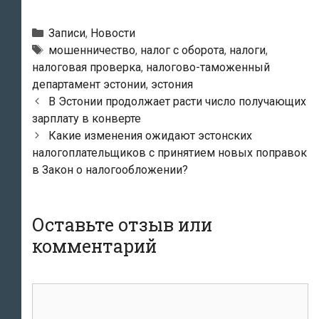
Рубрики
Записи
,
Новости
Метки
мошенничество
,
налог с оборота
,
налоги
,
налоговая проверка
,
налогово-таможенный
департамент эстонии
,
эстония
Навигация
В Эстонии продолжает расти число получающих
по
зарплату в конверте
записям
Какие изменения ожидают эстонских
налогоплательщиков с принятием новых поправок
в Закон о налогообложении?
Оставьте отзыв или
комментарий
комментарий