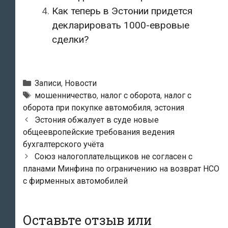
Как теперь в Эстонии придется
декларировать 1000-евровые
сделки?
Рубрики
Записи
,
Новости
Метки
мошенничество
,
налог с оборота
,
налог с
оборота при покупке автомобиля
,
эстония
Навигация
Эстония обжалует в суде новые
по
общеевропейские требования ведения
записям
бухгалтерского учёта
Союз налогоплательщиков не согласен с
планами Минфина по ограничению на возврат НСО
с фирменных автомобилей
Оставьте отзыв или