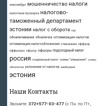
налоги
мошенничество
люксембург
налогово-
налоговая проверка
таможенный департамент
эстонии
налог с оборота
ндс
обналичивание
обналичка
оптимизация налогов
оптимизация налогообложения
отмывание
оффшор
подоходный налог
офшоры
оффшоры
офшор
россия
социальный налог
схемы "отмывания"
схемы
уклонение от налогов
обналички
швейцария
эстония
Наши Контакты
Звоните:
372+577-03-477
(с Пн. по Пт.,