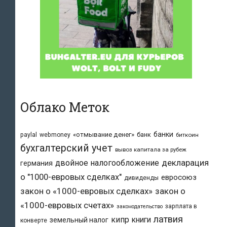
Облако Меток
банки
«отмывание денег»
банк
paylal
webmoney
биткоин
бухгалтерский учет
вывоз капитала за рубеж
двойное налогообложение
декларация
германия
о "1000-евровых сделках"
евросоюз
дивиденды
закон о «1000-евровых сделках»
закон о
«1000-евровых счетах»
зарплата в
законодательство
латвия
кипр
книги
земельный налог
конверте