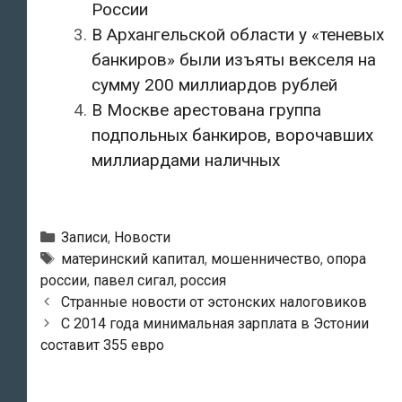
России
В Архангельской области у «теневых
банкиров» были изъяты векселя на
сумму 200 миллиардов рублей
В Москве арестована группа
подпольных банкиров, ворочавших
миллиардами наличных
Рубрики
Записи
,
Новости
Метки
материнский капитал
,
мошенничество
,
опора
россии
,
павел сигал
,
россия
Навигация
Странные новости от эстонских налоговиков
по
С 2014 года минимальная зарплата в Эстонии
записям
составит 355 евро