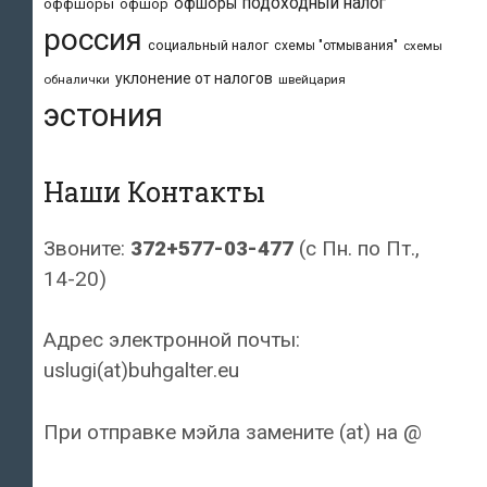
подоходный налог
офшоры
оффшоры
офшор
россия
социальный налог
схемы "отмывания"
схемы
уклонение от налогов
обналички
швейцария
эстония
Наши Контакты
Звоните:
372+577-03-477
(с Пн. по Пт.,
14-20)
Адрес электронной почты:
uslugi(at)buhgalter.eu
При отправке мэйла замените (at) на @