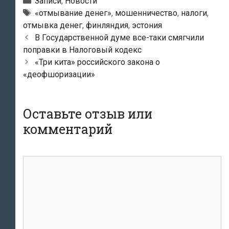
Рубрики
Записи
,
Новости
Метки
«отмывание денег»
,
мошенничество
,
налоги
,
отмывка денег
,
финляндия
,
эстония
Навигация
В Государственной думе все-таки смягчили
по
поправки в Налоговый кодекс
записям
«Три кита» российского закона о
«деофшоризации»
Оставьте отзыв или
комментарий
комментарий