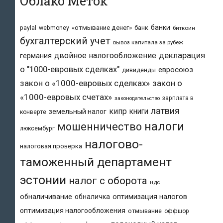
Облако Меток
банки
«отмывание денег»
банк
paylal
webmoney
биткоин
бухгалтерский учет
вывоз капитала за рубеж
двойное налогообложение
декларация
германия
о "1000-евровых сделках"
евросоюз
дивиденды
закон о «1000-евровых сделках»
закон о
«1000-евровых счетах»
зарплата в
законодательство
латвия
кипр
книги
земельный налог
конверте
налоги
мошенничество
люксембург
налогово-
налоговая проверка
таможенный департамент
эстонии
налог с оборота
ндс
обналичивание
обналичка
оптимизация налогов
оптимизация налогообложения
отмывание
оффшор