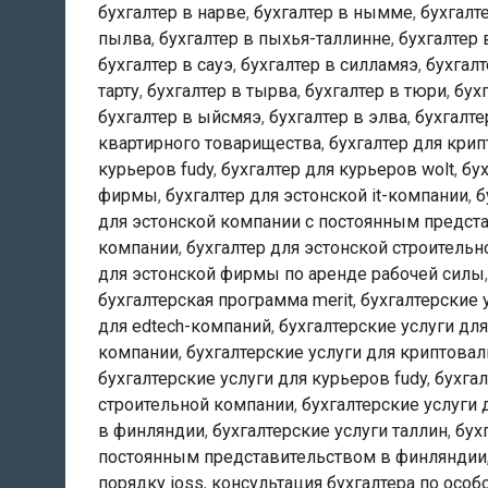
бухгалтер в нарве
,
бухгалтер в нымме
,
бухгалт
пылва
,
бухгалтер в пыхья-таллинне
,
бухгалтер 
бухгалтер в сауэ
,
бухгалтер в силламяэ
,
бухгалт
тарту
,
бухгалтер в тырва
,
бухгалтер в тюри
,
бух
бухгалтер в ыйсмяэ
,
бухгалтер в элва
,
бухгалте
квартирного товарищества
,
бухгалтер для кри
курьеров fudy
,
бухгалтер для курьеров wolt
,
бу
фирмы
,
бухгалтер для эстонской it-компании
,
б
для эстонской компании с постоянным предст
компании
,
бухгалтер для эстонской строитель
для эстонской фирмы по аренде рабочей силы
бухгалтерская программа merit
,
бухгалтерские 
для edtech-компаний
,
бухгалтерские услуги дл
компании
,
бухгалтерские услуги для криптов
бухгалтерские услуги для курьеров fudy
,
бухгал
строительной компании
,
бухгалтерские услуги
в финляндии
,
бухгалтерские услуги таллин
,
бух
постоянным представительством в финляндии
порядку ioss
,
консультация бухгалтера по особ