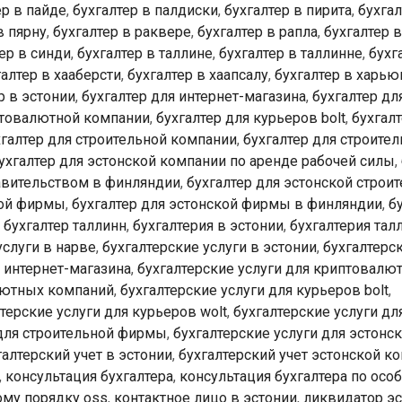
!
ер в пайде
,
бухгалтер в палдиски
,
бухгалтер в пирита
,
бухгал
в пярну
,
бухгалтер в раквере
,
бухгалтер в рапла
,
бухгалтер 
ер в синди
,
бухгалтер в таллине
,
бухгалтер в таллинне
,
бухг
галтер в хааберсти
,
бухгалтер в хаапсалу
,
бухгалтер в харью
р в эстонии
,
бухгалтер для интернет-магазина
,
бухгалтер дл
птовалютной компании
,
бухгалтер для курьеров bolt
,
бухгалт
хгалтер для строительной компании
,
бухгалтер для строите
ухгалтер для эстонской компании по аренде рабочей силы
,
авительством в финляндии
,
бухгалтер для эстонской строи
ной фирмы
,
бухгалтер для эстонской фирмы в финляндии
,
б
,
бухгалтер таллинн
,
бухгалтерия в эстонии
,
бухгалтерия тал
услуги в нарве
,
бухгалтерские услуги в эстонии
,
бухгалтерс
я интернет-магазина
,
бухгалтерские услуги для криптовалю
алютных компаний
,
бухгалтерские услуги для курьеров bolt
,
терские услуги для курьеров wolt
,
бухгалтерские услуги дл
 для строительной фирмы
,
бухгалтерские услуги для эстон
галтерский учет в эстонии
,
бухгалтерский учет эстонской к
,
консультация бухгалтера
,
консультация бухгалтера по осо
ому порядку oss
,
контактное лицо в эстонии
,
ликвидатор эс