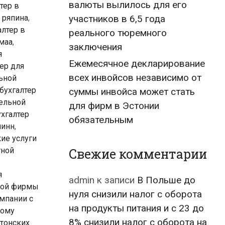
валюты вылилось для его
тер в
в ряпина
,
участников в 6,5 года
алтер в
реального тюремного
маа
,
заключения
я
Ежемесячное декларирование
ер для
всех инвойсов независимо от
льной
бухгалтер
суммы инвойса может стать
тельной
для фирм в Эстонии
ухгалтер
обязательным
линн
,
кие услуги
тной
Свежие комментарии
я
admin
к записи
В Польше до
ской фирмы
нуля снизили налог с оборота
омпании с
на продукты питания и с 23 до
бому
8% снизили налог с оборота на
тонских