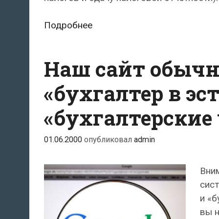
Наши
Подробнее
бухгалтерские
услуги
Наш сайт обычн
«бухгалтер в эс
«бухгалтерские 
01.06.2000
опубликовал
admin
Вни
сис
и «б
вы н