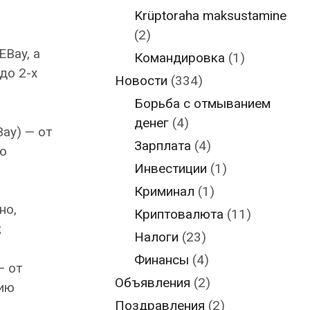
Krüptoraha maksustamine
(2)
EBay, а
Командировка
(1)
до 2-х
Новости
(334)
Борьба с отмыванием
денег
(4)
ay) — от
Зарплата
(4)
ию
Инвестиции
(1)
Криминал
(1)
но,
Криптовалюта
(11)
;
Налоги
(23)
Финансы
(4)
— от
Объявления
(2)
цию
Поздравления
(2)