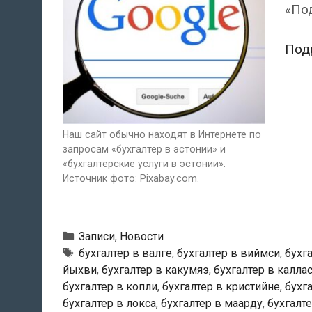
«По
Под
Наш сайт обычно находят в Интернете по
запросам «бухгалтер в эстонии» и
«бухгалтерские услуги в эстонии».
Источник фото: Pixabay.com.
Рубрики
Записи
,
Новости
Метки
бухгалтер в валге
,
бухгалтер в виймси
,
бухг
йыхви
,
бухгалтер в какумяэ
,
бухгалтер в калла
бухгалтер в копли
,
бухгалтер в кристийне
,
бухг
бухгалтер в локса
,
бухгалтер в маарду
,
бухгалт