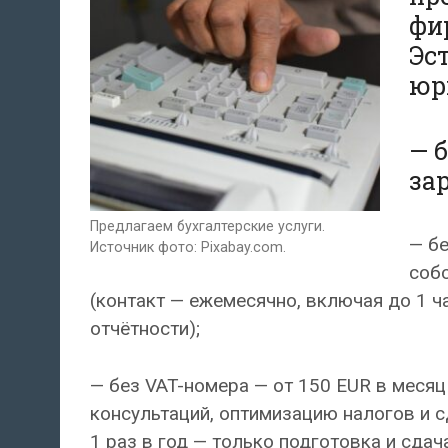
фи
Эс
юр
— 
за
Предлагаем бухгалтерские услуги.
— бе
Источник фото: Pixabay.com.
собс
(контакт — ежемесячно, включая до 1 ч
отчётности);
— без VAT-номера — от 150 EUR в месяц
консультаций, оптимизацию налогов и сд
1 раз в год — только подготовка и сдач