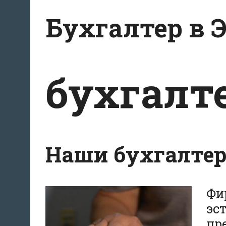
Перейти
Бухгалтер в 
к
содержанию
бухгалте
Наши бухгалтер
Фи
эс
пр