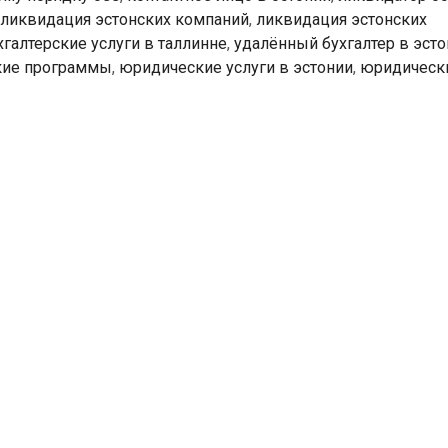
ликвидация эстонских компаний
,
ликвидация эстонских
хгалтерские услуги в таллинне
,
удалённый бухгалтер в эст
ские программы
,
юридические услуги в эстонии
,
юридически