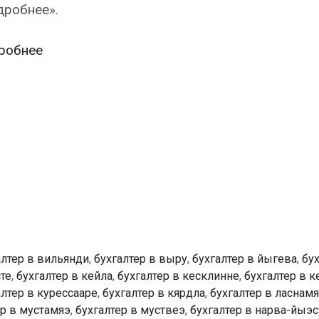
дробнее».
Наш
робнее
сайт
обычно
находят
по
запросам
«бухгалтер
в
эстонии»
и
«бухгалтерские
алтер в вильянди
,
бухгалтер в выру
,
бухгалтер в йыгева
,
бух
услуги
сте
,
бухгалтер в кейла
,
бухгалтер в кесклинне
,
бухгалтер в к
в
алтер в курессааре
,
бухгалтер в кярдла
,
бухгалтер в ласнам
эстонии»
ер в мустамяэ
,
бухгалтер в муствеэ
,
бухгалтер в нарва-йыэс