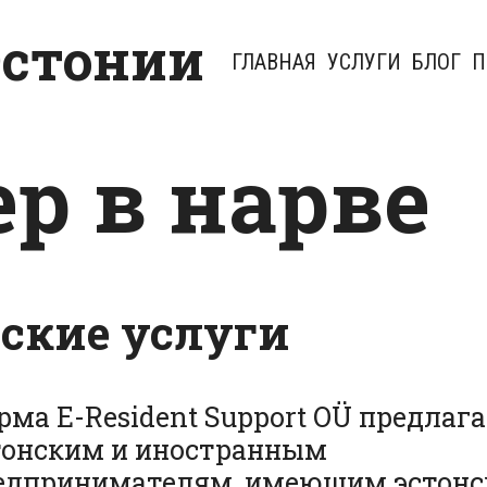
Эстонии
ГЛАВНАЯ
УСЛУГИ
БЛОГ
П
р в нарве
ские услуги
рма E-Resident Support OÜ предлага
тонским и иностранным
едпринимателям, имеющим эстонс