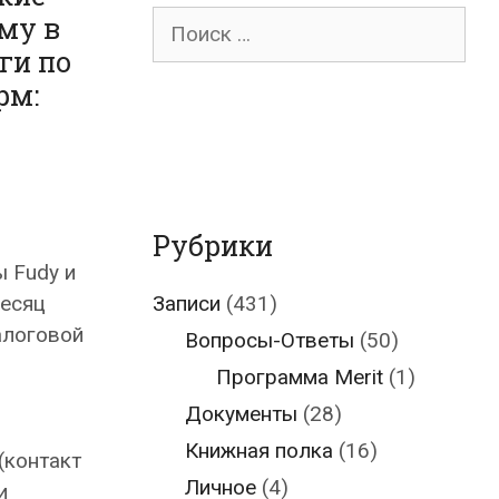
Поиск
му в
для:
ги по
рм:
Рубрики
ы Fudy и
месяц
Записи
(431)
алоговой
Вопросы-Ответы
(50)
Программа Merit
(1)
Документы
(28)
Книжная полка
(16)
(контакт
Личное
(4)
и