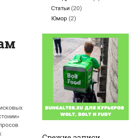
Статьи
(20)
Юмор
(2)
сам
оисковых
стонии»
апросов
к
Свежие записи